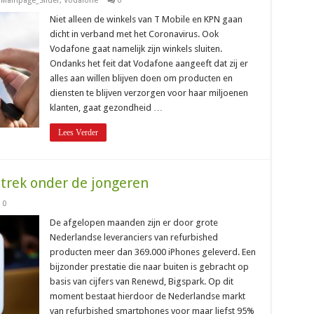
,
Mainpage_Slider
,
Vodafone
0
Niet alleen de winkels van T Mobile en KPN gaan
dicht in verband met het Coronavirus. Ook
Vodafone gaat namelijk zijn winkels sluiten.
Ondanks het feit dat Vodafone aangeeft dat zij er
alles aan willen blijven doen om producten en
diensten te blijven verzorgen voor haar miljoenen
klanten, gaat gezondheid …
Lees Verder
 trek onder de jongeren
0
De afgelopen maanden zijn er door grote
Nederlandse leveranciers van refurbished
producten meer dan 369.000 iPhones geleverd. Een
bijzonder prestatie die naar buiten is gebracht op
basis van cijfers van Renewd, Bigspark. Op dit
moment bestaat hierdoor de Nederlandse markt
van refurbished smartphones voor maar liefst 95%