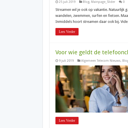
25 juli 2019
Blog
,
Mainpage_Slider
0
Streamen wil je ook op vakantie. Natuurlijk 
wandelen, zwemmen, surfen en fietsen. Maar
Inmiddels hoort streamen daar ook bij. Vide
Lees Verder
Voor wie geldt de telefoonc
9 juli 2019
Algemeen Telecom Nieuws
,
Blo
Lees Verder