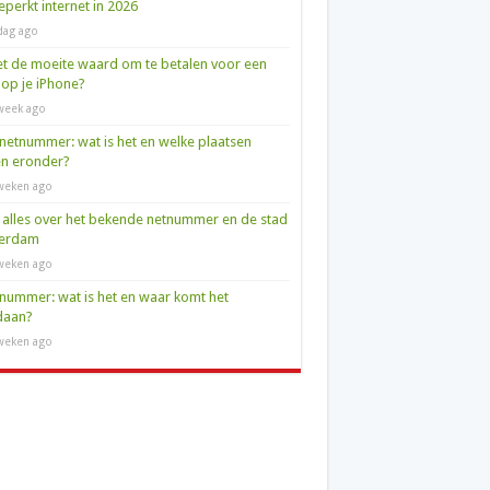
perkt internet in 2026
dag ago
et de moeite waard om te betalen voor een
op je iPhone?
week ago
netnummer: wat is het en welke plaatsen
en eronder?
weken ago
 alles over het bekende netnummer en de stad
terdam
weken ago
nummer: wat is het en waar komt het
daan?
weken ago