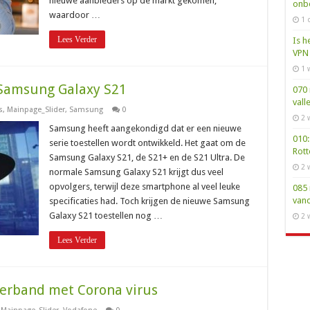
nieuwe aanbieders op de markt gekomen,
onbe
het
waardoor …
afsluiten
1 
van
een
Lees Verder
Is h
nieuw
abonnement
VPN 
1 
 Samsung Galaxy S21
070 
vall
s
,
Mainpage_Slider
,
Samsung
0
2 
Samsung heeft aangekondigd dat er een nieuwe
010:
serie toestellen wordt ontwikkeld. Het gaat om de
Rot
Samsung Galaxy S21, de S21+ en de S21 Ultra. De
2 
normale Samsung Galaxy S21 krijgt dus veel
opvolgers, terwijl deze smartphone al veel leuke
085 
van
specificaties had. Toch krijgen de nieuwe Samsung
Galaxy S21 toestellen nog …
2 
Lees Verder
verband met Corona virus