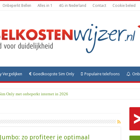
Onbeperkt Bellen
Alles in 1
4G in Nederland
Contact
Cookie beleid
y Vergelijken
Goedkoopste Sim Only
Populaire telefoons
Onbe
Sim Only met onbeperkt internet in 2026
Jumbo: zo profiteer je optimaal