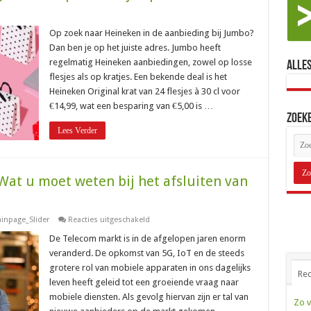
Op zoek naar Heineken in de aanbieding bij Jumbo?
Dan ben je op het juiste adres. Jumbo heeft
regelmatig Heineken aanbiedingen, zowel op losse
Alles
flesjes als op kratjes. Een bekende deal is het
Heineken Original krat van 24 flesjes à 30 cl voor
€14,99, wat een besparing van €5,00 is …
Zoek
Lees Verder
Wat u moet weten bij het afsluiten van
voor
inpage_Slider
Reacties uitgeschakeld
De
Telecom
De Telecom markt is in de afgelopen jaren enorm
markt
veranderd. De opkomst van 5G, IoT en de steeds
in
2023:
grotere rol van mobiele apparaten in ons dagelijks
Wat
Rec
leven heeft geleid tot een groeiende vraag naar
u
moet
mobiele diensten. Als gevolg hiervan zijn er tal van
weten
Zo v
bij