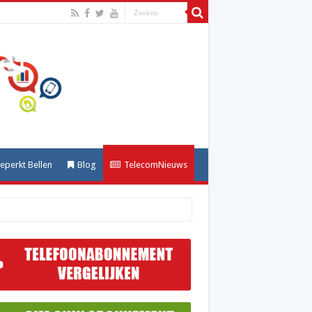
perkt Bellen
Blog
TelecomNieuws