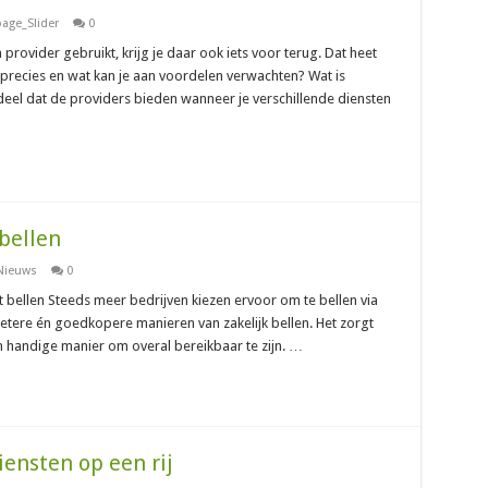
age_Slider
0
n provider gebruikt, krijg je daar ook iets voor terug. Dat heet
recies en wat kan je aan voordelen verwachten? Wat is
el dat de providers bieden wanneer je verschillende diensten
bellen
Nieuws
0
 bellen Steeds meer bedrijven kiezen ervoor om te bellen via
betere én goedkopere manieren van zakelijk bellen. Het zorgt
n handige manier om overal bereikbaar te zijn. …
ensten op een rij