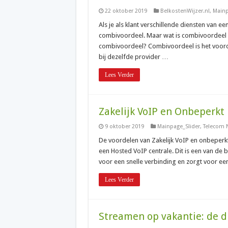
22 oktober 2019
BelkostenWijzer.nl
,
Mainp
Als je als klant verschillende diensten van ee
combivoordeel. Maar wat is combivoordeel p
combivoordeel? Combivoordeel is het voorde
bij dezelfde provider …
Lees Verder
Zakelijk VoIP en Onbeperkt 
9 oktober 2019
Mainpage_Slider
,
Telecom 
De voordelen van Zakelijk VoIP en onbeperkt
een Hosted VoIP centrale. Dit is een van de 
voor een snelle verbinding en zorgt voor ee
Lees Verder
Streamen op vakantie: de di