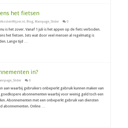
ens het fietsen
elkostenWijzer.nl
,
Blog
,
Mainpage_Slider
0
u is het zover. Vanaf 1 juli is het appen op de fiets verboden.
ns het fietsen. Iets wat door veel mensen al regelmatig is
den. Lange tijd …
nnementen in?
ainpage_Slider
0
n aan waarbij gebruikers onbeperkt gebruik kunnen maken van
de goedkopere abonnementen waarbij voor weinig geld toch een
en. Abonnementen met een onbeperkt gebruik van diensten
ed abonnementen. Online …