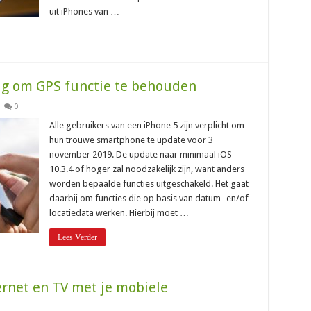
uit iPhones van …
ig om GPS functie te behouden
0
Alle gebruikers van een iPhone 5 zijn verplicht om
hun trouwe smartphone te update voor 3
november 2019. De update naar minimaal iOS
10.3.4 of hoger zal noodzakelijk zijn, want anders
worden bepaalde functies uitgeschakeld. Het gaat
daarbij om functies die op basis van datum- en/of
locatiedata werken. Hierbij moet …
Lees Verder
ernet en TV met je mobiele