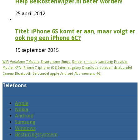
Help BelkostenWijzer.nl beter worden!
25 april 2012
Titel: iPhone 6S komt er aan, maar volgt er
ook nog een iPhone 6C?
19 september 2015
WiFi
Vodafone
T-Mobile
Smartphone
Simyo
Simpel
sim-only
samsung
Provider
Mobiel
KPN
iPhone 7
iphone
iOS
Internet
galaxy
Draadloos opladen
databundel
Camera
Bluetooth
Belbundel
apple
Android
Abonnement
4G
Telefoons
Apple
Nokia
Android
Samsung
Windows
Besturingssysteem