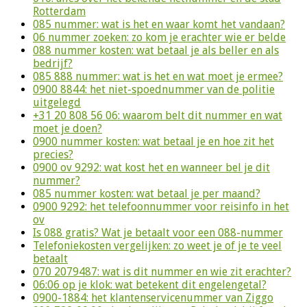
Rotterdam
085 nummer: wat is het en waar komt het vandaan?
06 nummer zoeken: zo kom je erachter wie er belde
088 nummer kosten: wat betaal je als beller en als
bedrijf?
085 888 nummer: wat is het en wat moet je ermee?
0900 8844: het niet-spoednummer van de politie
uitgelegd
+31 20 808 56 06: waarom belt dit nummer en wat
moet je doen?
0900 nummer kosten: wat betaal je en hoe zit het
precies?
0900 ov 9292: wat kost het en wanneer bel je dit
nummer?
085 nummer kosten: wat betaal je per maand?
0900 9292: het telefoonnummer voor reisinfo in het
ov
Is 088 gratis? Wat je betaalt voor een 088-nummer
Telefoniekosten vergelijken: zo weet je of je te veel
betaalt
070 2079487: wat is dit nummer en wie zit erachter?
06:06 op je klok: wat betekent dit engelengetal?
0900-1884: het klantenservicenummer van Ziggo