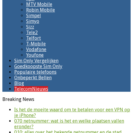
MTV Mobile
Robin Mobile
Simpel
Simyo
Sizz
Tele2
Telfort
T-Mobile
Vodafone
Youfone
Sim Only Vergelijken
Goedkoopste Sim Only
Populaire telefoons
Onbeperkt Bellen
Blog
TelecomNieuws
Breaking News
Is het de moeite waard om te betalen voor een VPN op
je iPhone?
070 netnummer: wat is het en welke plaatsen vallen
eronder?
010: alles over het bekende netnummer en de stad