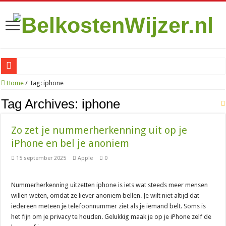
Zo vind je de goedkoopste Sim Only met onbeperkt internet in 2026
Home
/
Tag:
iphone
Is het de moeite waard om te betalen voor een VPN op je iPhone?
Tag Archives:
iphone
070 netnummer: wat is het en welke plaatsen vallen eronder?
Zo zet je nummerherkenning uit op je
010: alles over het bekende netnummer en de stad Rotterdam
iPhone en bel je anoniem
085 nummer: wat is het en waar komt het vandaan?
15 september 2025
Apple
0
06 nummer zoeken: zo kom je erachter wie er belde
088 nummer kosten: wat betaal je als beller en als bedrijf?
Nummerherkenning uitzetten iphone is iets wat steeds meer mensen
085 888 nummer: wat is het en wat moet je ermee?
willen weten, omdat ze liever anoniem bellen. Je wilt niet altijd dat
iedereen meteen je telefoonnummer ziet als je iemand belt. Soms is
0900 8844: het niet-spoednummer van de politie uitgelegd
het fijn om je privacy te houden. Gelukkig maak je op je iPhone zelf de