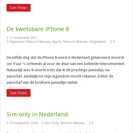
Lees Verder
De kwetsbare iPhone 8
12 november 2017
Algemeen Telecom Nieuws
,
Apple
,
Telecom Nieuws
,
Vergelijken
0
Dezelfde dag dat de iPhone 8 werd in Nederland gelanceerd stond ik
om 9 uur ‘s-ochtends al voor de deur van een bekende telecomwinkel.
Natuurlijk was ik enorm trots dat ik dit prachtige juweeltje, na
aanschaf, eindelijk tot mijn eigendom mocht rekenen. Echter de
aanschaf van dit kostbare juweeltje stelde …
Lees Verder
Sim-only in Nederland.
10 november 2016
Sim Only
,
Telecom Nieuws
0