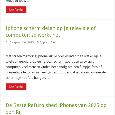
+31 20 808 56 06: waarom belt dit nummer en wat moet je doen?
keuze of jouw …
0900 nummer kosten: wat betaal je en hoe zit het precies?
Lees Verder
0900 ov 9292: wat kost het en wanneer bel je dit nummer?
085 nummer kosten: wat betaal je per maand?
Iphone scherm delen op je televisie of
0900 9292: het telefoonnummer voor reisinfo in het ov
computer: zo werkt het
Is 088 gratis? Wat je betaalt voor een 088-nummer
15 september 2025
Apple
0
Telefoniekosten vergelijken: zo weet je of je te veel betaalt
Met screen mirroring iphone kun je precies laten zien wat er op je
070 2079487: wat is dit nummer en wie zit erachter?
telefoon gebeurt, op een groter scherm zoals een televisie of
06:06 op je klok: wat betekent dit engelengetal?
computer. Veel mensen vinden het handig om een filmpje, foto of
presentatie te tonen aan een groep, zonder dat iedereen om een klein
0900-1884: het klantenservicenummer van Ziggo
schermpje hoeft te hangen. …
088 722 66 00: de alarmlijn van Rabobank bij fraude
Lees Verder
Hoe schrijf je een 06-nummer: de juiste notatie uitgelegd
+31 88 088 89 99: het telefoonnummer van Verisure Nederland
De Beste Refurbished iPhones van 2025 op
Oude telefoon inleveren: waarom dat goed is voor je portemonnee en het milieu
een Rij