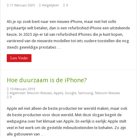
Goedkoper bellen en toch een nieuwe MacBook in huis halen
11 februari 2025
Vergelijken
0
0900 OV9292: het telefoonnummer voor al je reisinfo
Als je op zoek bent naar een nieuwe iPhone, maar niet het volle
prijskaartje wilt betalen, dan is een refurbished iPhone een uitstekende
keuze. In 2025 zijn er tal van refurbished iPhones die je kunt kopen,
variërend van de nieuwste modellen tot iets oudere toestellen die nog
steeds geweldige prestaties …
Lees Verder
Hoe duurzaam is de iPhone?
10 februari 2019
Algemeen Telecom Nieuws
,
Apple
,
Google
,
Samsung
,
Telecom Nieuws
0
Apple wil niet alleen de beste producten ter wereld maken, maar ook
de beste producten voor deze wereld. Met deze slogan begint de
webpagina over het klimaat van Apple. En eerlijk is eerlijk: Apple stelt
veel in het werk om de gestelde milieudoeleinden te behalen. Zo zijn
alle gebouwen van …