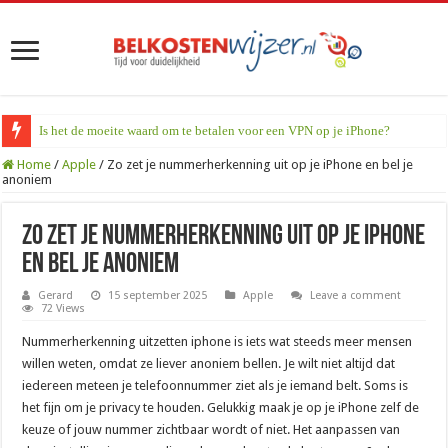
Is het de moeite waard om te betalen voor een VPN op je iPhone?
Home
/
Apple
/
Zo zet je nummerherkenning uit op je iPhone en bel je
anoniem
Zo zet je nummerherkenning uit op je iPhone
en bel je anoniem
Gerard
15 september 2025
Apple
Leave a comment
72 Views
Nummerherkenning uitzetten iphone is iets wat steeds meer mensen
willen weten, omdat ze liever anoniem bellen. Je wilt niet altijd dat
iedereen meteen je telefoonnummer ziet als je iemand belt. Soms is
het fijn om je privacy te houden. Gelukkig maak je op je iPhone zelf de
keuze of jouw nummer zichtbaar wordt of niet. Het aanpassen van