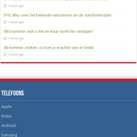
1 week ago
010: alles over het bekende netnummer en de stad Rotterdam
1 week ago
085 nummer: wat is het en waar komt het vandaan?
1 week ago
06 nummer zoeken: zo kom je erachter wie er belde
1 week ago
Telefoons
Apple
Nokia
Android
Samsung