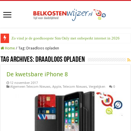
Zo vind je de goedkoopste Sim Only met onbeperkt internet in 2026
Home
/
Tag:
Draadloos opladen
Tag Archives:
Draadloos opladen
De kwetsbare iPhone 8
12 november 2017
Algemeen Telecom Nieuws
,
Apple
,
Telecom Nieuws
,
Vergelijken
0