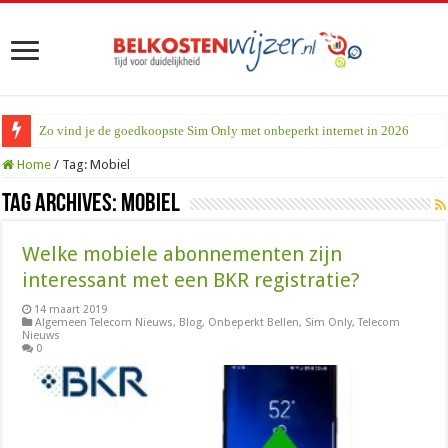
Zo vind je de goedkoopste Sim Only met onbeperkt internet in 2026
Home
/
Tag:
Mobiel
Tag Archives:
Mobiel
Welke mobiele abonnementen zijn
interessant met een BKR registratie?
14 maart 2019
Algemeen Telecom Nieuws
,
Blog
,
Onbeperkt Bellen
,
Sim Only
,
Telecom
Nieuws
0