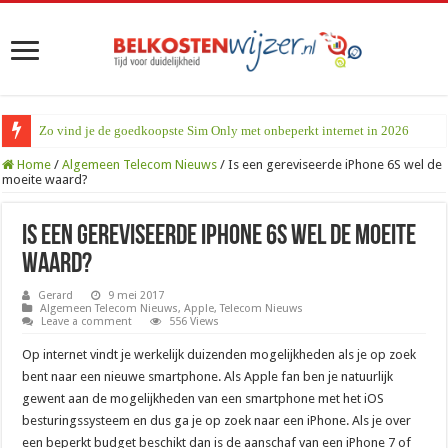
Zo vind je de goedkoopste Sim Only met onbeperkt internet in 2026
Home
/
Algemeen Telecom Nieuws
/
Is een gereviseerde iPhone 6S wel de
moeite waard?
Is een gereviseerde iPhone 6S wel de moeite
waard?
Gerard
9 mei 2017
Algemeen Telecom Nieuws
,
Apple
,
Telecom Nieuws
Leave a comment
556 Views
Op internet vindt je werkelijk duizenden mogelijkheden als je op zoek
bent naar een nieuwe smartphone. Als Apple fan ben je natuurlijk
gewent aan de mogelijkheden van een smartphone met het iOS
besturingssysteem en dus ga je op zoek naar een iPhone. Als je over
een beperkt budget beschikt dan is de aanschaf van een iPhone 7 of