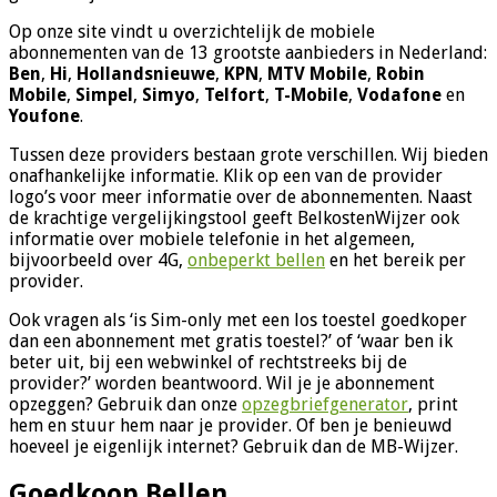
Op onze site vindt u overzichtelijk de mobiele
abonnementen van de 13 grootste aanbieders in Nederland:
Ben
,
Hi
,
Hollandsnieuwe
,
KPN
,
MTV Mobile
,
Robin
Mobile
,
Simpel
,
Simyo
,
Telfort
,
T-Mobile
,
Vodafone
en
Youfone
.
Tussen deze providers bestaan grote verschillen. Wij bieden
onafhankelijke informatie. Klik op een van de provider
logo’s voor meer informatie over de abonnementen. Naast
de krachtige vergelijkingstool geeft BelkostenWijzer ook
informatie over mobiele telefonie in het algemeen,
bijvoorbeeld over 4G,
onbeperkt bellen
en het bereik per
provider.
Ook vragen als ‘is Sim-only met een los toestel goedkoper
dan een abonnement met gratis toestel?’ of ‘waar ben ik
beter uit, bij een webwinkel of rechtstreeks bij de
provider?’ worden beantwoord. Wil je je abonnement
opzeggen? Gebruik dan onze
opzegbriefgenerator
, print
hem en stuur hem naar je provider. Of ben je benieuwd
hoeveel je eigenlijk internet? Gebruik dan de MB-Wijzer.
Goedkoop Bellen