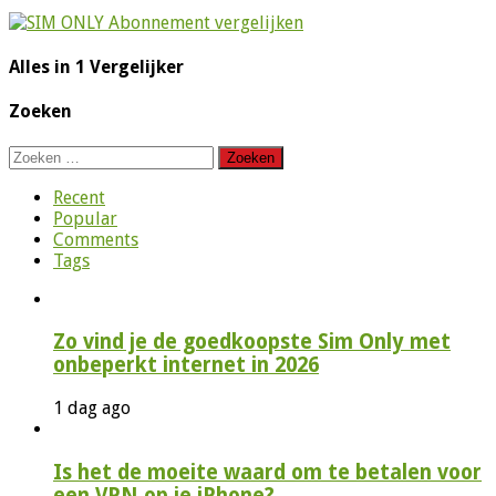
Alles in 1 Vergelijker
Zoeken
Zoeken
naar:
Recent
Popular
Comments
Tags
Zo vind je de goedkoopste Sim Only met
onbeperkt internet in 2026
1 dag ago
Is het de moeite waard om te betalen voor
een VPN op je iPhone?