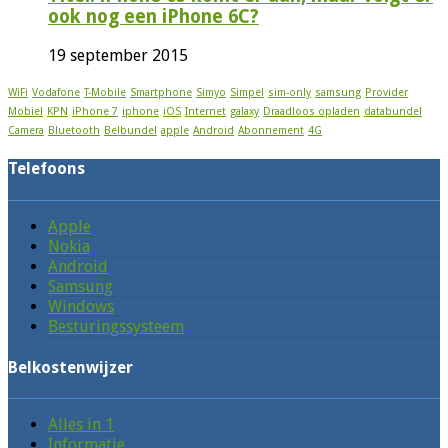
ook nog een iPhone 6C?
19 september 2015
WiFi
Vodafone
T-Mobile
Smartphone
Simyo
Simpel
sim-only
samsung
Provider
Mobiel
KPN
iPhone 7
iphone
iOS
Internet
galaxy
Draadloos opladen
databundel
Camera
Bluetooth
Belbundel
apple
Android
Abonnement
4G
Telefoons
Apple
Nokia
Android
Samsung
Windows
Besturingssysteem
Belkostenwijzer
Alles in 1
Informatie