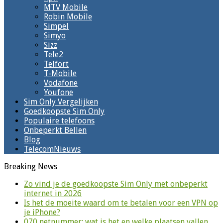
MTV Mobile
Robin Mobile
Simpel
Simyo
Sizz
Tele2
Telfort
T-Mobile
Vodafone
Youfone
Sim Only Vergelijken
Goedkoopste Sim Only
Populaire telefoons
Onbeperkt Bellen
Blog
TelecomNieuws
Breaking News
Zo vind je de goedkoopste Sim Only met onbeperkt
internet in 2026
Is het de moeite waard om te betalen voor een VPN op
je iPhone?
070 netnummer: wat is het en welke plaatsen vallen