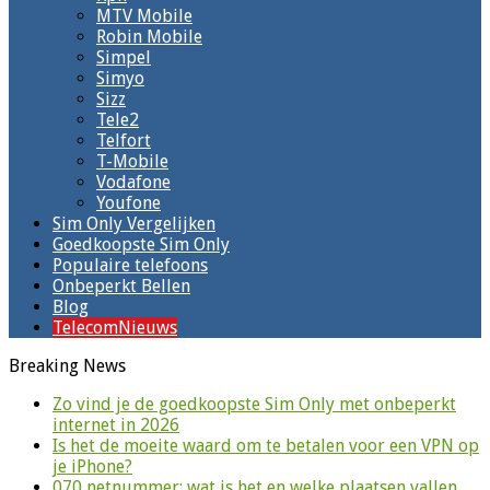
MTV Mobile
Robin Mobile
Simpel
Simyo
Sizz
Tele2
Telfort
T-Mobile
Vodafone
Youfone
Sim Only Vergelijken
Goedkoopste Sim Only
Populaire telefoons
Onbeperkt Bellen
Blog
TelecomNieuws
Breaking News
Zo vind je de goedkoopste Sim Only met onbeperkt
internet in 2026
Is het de moeite waard om te betalen voor een VPN op
je iPhone?
070 netnummer: wat is het en welke plaatsen vallen