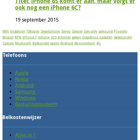
Titel: iPhone 6S komt er aan, maar volgt er
ook nog een iPhone 6C?
19 september 2015
WiFi
Vodafone
T-Mobile
Smartphone
Simyo
Simpel
sim-only
samsung
Provider
Mobiel
KPN
iPhone 7
iphone
iOS
Internet
galaxy
Draadloos opladen
databundel
Camera
Bluetooth
Belbundel
apple
Android
Abonnement
4G
Telefoons
Apple
Nokia
Android
Samsung
Windows
Besturingssysteem
Belkostenwijzer
Alles in 1