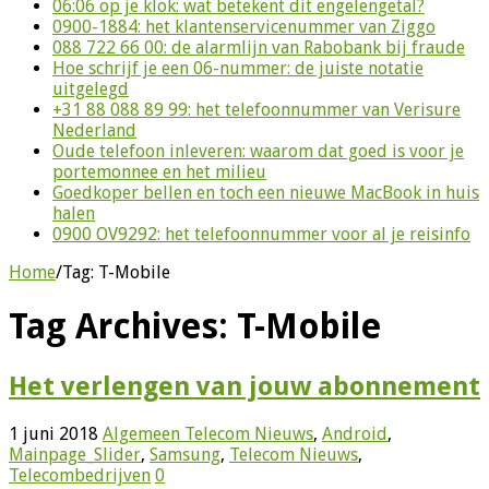
06:06 op je klok: wat betekent dit engelengetal?
0900-1884: het klantenservicenummer van Ziggo
088 722 66 00: de alarmlijn van Rabobank bij fraude
Hoe schrijf je een 06-nummer: de juiste notatie
uitgelegd
+31 88 088 89 99: het telefoonnummer van Verisure
Nederland
Oude telefoon inleveren: waarom dat goed is voor je
portemonnee en het milieu
Goedkoper bellen en toch een nieuwe MacBook in huis
halen
0900 OV9292: het telefoonnummer voor al je reisinfo
Home
/
Tag:
T-Mobile
Tag Archives:
T-Mobile
Het verlengen van jouw abonnement
1 juni 2018
Algemeen Telecom Nieuws
,
Android
,
Mainpage_Slider
,
Samsung
,
Telecom Nieuws
,
Telecombedrijven
0