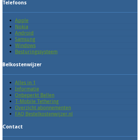
Telefoons
Apple
Nokia
Android
Samsung
Windows
Besturingssysteem
Belkostenwijzer
Alles in 1
Informatie
Onbeperkt Bellen
T-Mobile Tethering
Overzicht abonnementen
FAQ Bestelkostenwijzer.nl
Contact