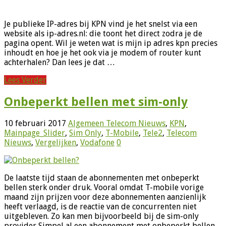
Je publieke IP-adres bij KPN vind je het snelst via een
website als ip-adres.nl: die toont het direct zodra je de
pagina opent. Wil je weten wat is mijn ip adres kpn precies
inhoudt en hoe je het ook via je modem of router kunt
achterhalen? Dan lees je dat …
Lees Verder
Onbeperkt bellen met sim-only
10 februari 2017
Algemeen Telecom Nieuws
,
KPN
,
Mainpage_Slider
,
Sim Only
,
T-Mobile
,
Tele2
,
Telecom
Nieuws
,
Vergelijken
,
Vodafone
0
De laatste tijd staan de abonnementen met onbeperkt
bellen sterk onder druk. Vooral omdat T-mobile vorige
maand zijn prijzen voor deze abonnementen aanzienlijk
heeft verlaagd, is de reactie van de concurrenten niet
uitgebleven. Zo kan men bijvoorbeeld bij de sim-only
provider Simpel al een abonnement met onbeperkt bellen