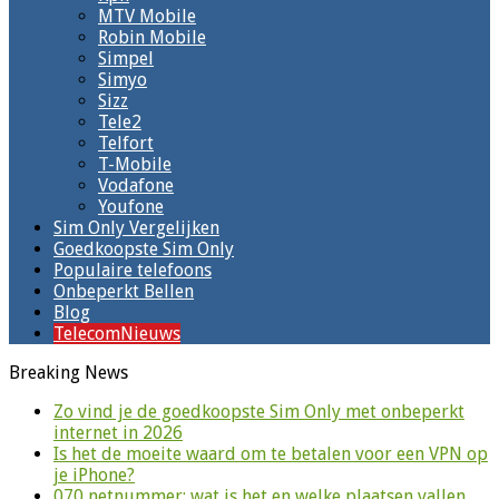
MTV Mobile
Robin Mobile
Simpel
Simyo
Sizz
Tele2
Telfort
T-Mobile
Vodafone
Youfone
Sim Only Vergelijken
Goedkoopste Sim Only
Populaire telefoons
Onbeperkt Bellen
Blog
TelecomNieuws
Breaking News
Zo vind je de goedkoopste Sim Only met onbeperkt
internet in 2026
Is het de moeite waard om te betalen voor een VPN op
je iPhone?
070 netnummer: wat is het en welke plaatsen vallen