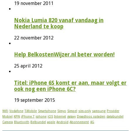
19 november 2011
Nokia Lumia 820 vanaf vandaag in
Nederland te koop
22 november 2012
Help BelkostenWijzer.nl beter worden!
25 april 2012
Titel: iPhone 6S komt er aan, maar volgt er
ook nog een iPhone 6C?
19 september 2015
WiFi
Vodafone
T-Mobile
Smartphone
Simyo
Simpel
sim-only
samsung
Provider
Mobiel
KPN
iPhone 7
iphone
iOS
Internet
galaxy
Draadloos opladen
databundel
Camera
Bluetooth
Belbundel
apple
Android
Abonnement
4G