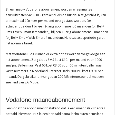
Goedkoper bellen en toch een nieuwe MacBook in huis halen
0900 OV9292: het telefoonnummer voor al je reisinfo
Bij een nieuw Vodafone abonnement worden er eenmalige
aansluitkosten van €30,- gerekend. Als de bundel niet geschikt is, kan
er maximaal één keer per maand overgestapt worden. De
actieperiode duurt bij een 2-jarig abonnement 6 maanden (bij Bel +
Sms + Web Smart 8 maanden), bij een 1-jarig abonnement 3 maanden
(bij Bel + Sms + Web Smart 4 maanden). Na deze actieperiode geldt
het normale tarief.
Met Vodafone BloX kunnen er extra opties worden toegevoegd aan
het abonnement. Zorgeloos SMS kost €10,- per maand voor 1000
sms’jes. Bellen naar Vast 60 kost €3,50 voor 60 minuten bellen naar
vaste nummers in Nederland. Internet Basis 200 MB kost €9,50 per
maand. De gebruiker ontvangt dan 200 MB internetbundel met een
snelheid van 3,6 Mbps.
Vodafone maandabonnement
Een Vodafone abonnement betekend dat je een maandelijks bedrag
betaald, hiervoor krijg je een bepaald aantal belminuten / sms’jes /