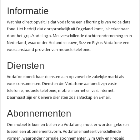
+31 20 808 56 06: waarom belt dit nummer en wat moet je doen?
Informatie
0900 nummer kosten: wat betaal je en hoe zit het precies?
0900 ov 9292: wat kost het en wanneer bel je dit nummer?
Wat niet direct opvalt, is dat Vodafone een afkorting is van Voice data
fone. Het bedrijf dat oorspronkelijk uit Engeland komt, is herkenbaar
085 nummer kosten: wat betaal je per maand?
door het grijs/rode logo. Met verschillende dochterondernemingen in
0900 9292: het telefoonnummer voor reisinfo in het ov
Nederland, waaronder Hollandsnieuwe, Sizz en Blyk is Vodafone een
vooraanstaand provider van mobiele telefonie.
Is 088 gratis? Wat je betaalt voor een 088-nummer
Telefoniekosten vergelijken: zo weet je of je te veel betaalt
Diensten
070 2079487: wat is dit nummer en wie zit erachter?
Vodafone biedt haar diensten aan op zowel de zakelijke markt als
06:06 op je klok: wat betekent dit engelengetal?
voor consumenten. Diensten die Vodafone aanbiedt zijn vaste
telefonie, mobiele telefonie, mobiel internet en vast internet.
0900-1884: het klantenservicenummer van Ziggo
Daarnaast zijn er kleinere diensten zoals Backup en E-mail.
088 722 66 00: de alarmlijn van Rabobank bij fraude
Abonnementen
Hoe schrijf je een 06-nummer: de juiste notatie uitgelegd
+31 88 088 89 99: het telefoonnummer van Verisure Nederland
Om mobiel te kunnen bellen via Vodafone, moet er worden gekozen
Oude telefoon inleveren: waarom dat goed is voor je portemonnee en het milieu
tussen een abonnementsvorm. Vodafone hanteert verschillende
vormen, waaronder normale abonnementen, Sim Only en Prepaid.