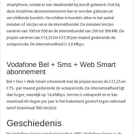
smartphone, omdat er een databundel bij wordt geleverd. Ook bij
deze Vodafone abonnementsvorm kan er worden gekozen uit
verschillende bundels. Verschillen in bundels zitten in het aantal
minuten of sms’jes en in de internetbundel. De minuten/sms’jes
variëren van 100 tot 650 en de internetbundel van 200 tot 900 MB. De
prijzen variëren van €13,25 tot €37,50 per maand gedurende de
actieperiode. De internetsnelheid is 3,6 Mbps.
Vodafone Bel + Sms + Web Smart
abonnement
Bel + Sms + Web Smart schommelt met de prijzen tussen de €21,25 en
€75,- per maand gedurende de actieperiode. De internetsnelheid ligt
dan hoger, namelijk op 14,4 Mbps. Sms’en is onbeperkt en er kan
maximaal 60 dagen per jaar in het buitenland gesms’t tegen nationaal
tarief (maximaal 500 sms’jes).
Geschiedenis
De Vodafone Group werd opgericht in 1982. Vodafone Group is de