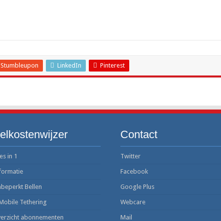
Stumbleupon
LinkedIn
Pinterest
elkostenwijzer
Contact
es in 1
Twitter
formatie
Facebook
beperkt Bellen
Google Plus
Mobile Tethering
Webcare
erzicht abonnementen
Mail