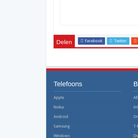
Facebook
Twitter
Delen
Telefoons
B
Apple
All
Nokia
In
Android
On
Samsung
T-
Windows
Ov