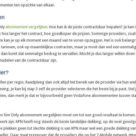
menten ten opzichte van elkaar.
en
Only
abonnement vergelijken
. Hoe kan ik de juiste contractduur bepalen? Je kan
tijd: hoe langer het contract, hoe goedkoper de prijzen. Sommige providers, zo
ze kan je op elk moment een maand van te voren opzeggen. Het is ook belangri
e tarieven, ook op maandelijkse contracten, maar je moet dan wel een eenmali
n komt dat eenmalige bedrag te vervallen. Mocht je dus langer willen doen 
 nadelen van de contractduur zijn.
der?
llen per regio. Raadpleeg dan ook altijd het bereik van de provider via hun web
ving. Je kan bij stap 3 zelf de provider selecteren die het beste bij je past. Stel
ien, dan merk je dat er bijvoorbeeld geen Vodafone abonnementen tussen sta
en Sim Only abonnement vergelijken moet om tot een goed resultaat te komen. 
werk zijn. KPN heeft nog steeds de beste landelijke dekking, op de voet gevol
alde plekken geen tot slechte dekking is van KPN maar wel een goede dekking va
eller. Daar staat tegenover dat de providers die op het T-Mobile netwerk zitte