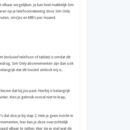
lkaar vergelijken. Je kan heel makkelijk Sim
paren op je telefoonrekening door Sim Only
nuten, sms’jes en MB’s per maand.
inclusief telefoon of tablet) is omdat dit
ndbedrag. Sim Only abonnementen zijn dan ook
grijk dat dit toestel simlock vrij is.
ezen dat bij jou past. Hierbij is belangrijk
der. Kies je gebruik vooral niet te krap,
 dat doe je bij stap 2. Heb je geen inzicht in
nnementen, hier kan je deze overzichtelijk
st elkaar te zetten. Hier zie je snel wat de