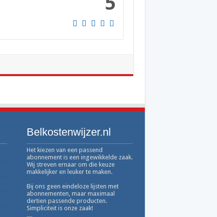
5
Belkostenwijzer.nl
Het kiezen van een passend
abonnement is een ingewikkelde zaak.
Wij streven ernaar om die keuze
makkelijker en leuker te maken.
Bij ons geen eindeloze lijsten met
abonnementen, maar maximaal
dertien passende producten.
Simpliciteit is onze zaak!