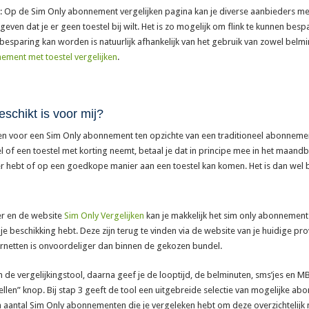
Op de Sim Only abonnement vergelijken pagina kan je diverse aanbieders met e
ven dat je er geen toestel bij wilt. Het is zo mogelijk om flink te kunnen bes
esparing kan worden is natuurlijk afhankelijk van het gebruik van zowel belmi
ment met toestel vergelijken
.
schikt is voor mij?
en voor een Sim Only abonnement ten opzichte van een traditioneel abonnement (
el of een toestel met korting neemt, betaal je dat in principe mee in het maa
r hebt of op een goedkope manier aan een toestel kan komen. Het is dan wel belan
er en de website
Sim Only Vergelijken
kan je makkelijk het sim only abonnement ki
e beschikking hebt. Deze zijn terug te vinden via de website van je huidige provi
ernetten is onvoordeliger dan binnen de gekozen bundel.
 de vergelijkingstool, daarna geef je de looptijd, de belminuten, sms’jes en MB’s
llen” knop. Bij stap 3 geeft de tool een uitgebreide selectie van mogelijke abo
 aantal Sim Only abonnementen die je vergeleken hebt om deze overzichtelijk naa