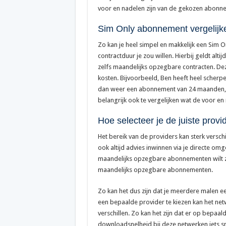
voor en nadelen zijn van de gekozen abonne
Sim Only abonnement vergelijk
Zo kan je heel simpel en makkelijk een Sim 
contractduur je zou willen. Hierbij geldt al
zelfs maandelijks opzegbare contracten. De
kosten. Bijvoorbeeld, Ben heeft heel scherp
dan weer een abonnement van 24 maanden, da
belangrijk ook te vergelijken wat de voor en
Hoe selecteer je de juiste provi
Het bereik van de providers kan sterk verschi
ook altijd advies inwinnen via je directe omge
maandelijks opzegbare abonnementen wilt z
maandelijks opzegbare abonnementen.
Zo kan het dus zijn dat je meerdere malen e
een bepaalde provider te kiezen kan het net
verschillen. Zo kan het zijn dat er op bepa
downloadsnelheid bij deze netwerken iets sn