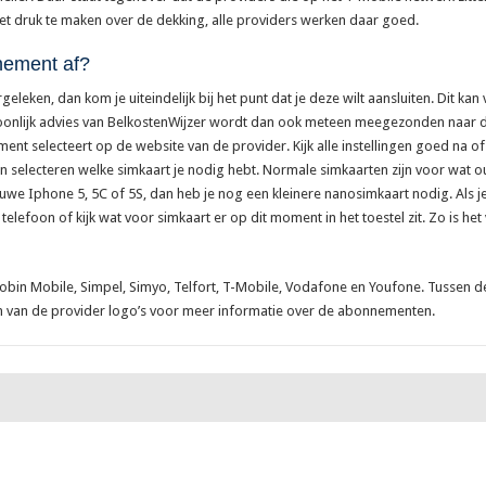
iet druk te maken over de dekking, alle providers werken daar goed.
nement af?
leken, dan kom je uiteindelijk bij het punt dat je deze wilt aansluiten. Dit ka
rsoonlijk advies van BelkostenWijzer wordt dan ook meteen meegezonden naar 
ement selecteert op de website van de provider. Kijk alle instellingen goed na of
 kan selecteren welke simkaart je nodig hebt. Normale simkaarten zijn voor wa
uwe Iphone 5, 5C of 5S, dan heb je nog een kleinere nanosimkaart nodig. Als j
elefoon of kijk wat voor simkaart er op dit moment in het toestel zit. Zo is h
obin Mobile, Simpel, Simyo, Telfort, T-Mobile, Vodafone en Youfone. Tussen de
en van de provider logo’s voor meer informatie over de abonnementen.