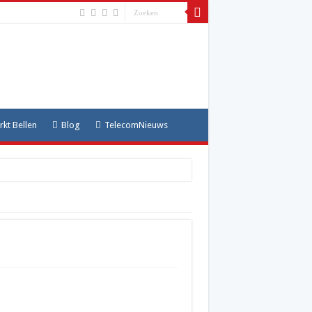
kt Bellen
Blog
TelecomNieuws