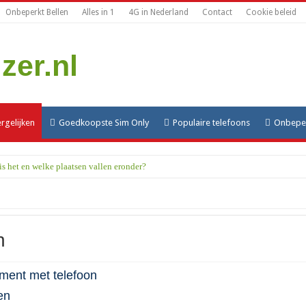
Onbeperkt Bellen
Alles in 1
4G in Nederland
Contact
Cookie beleid
rgelijken
Goedkoopste Sim Only
Populaire telefoons
Onbeper
s het en welke plaatsen vallen eronder?
n
ment met telefoon
en