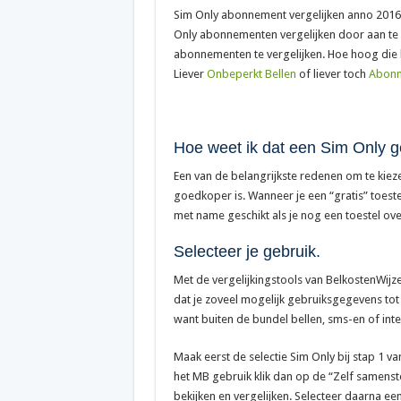
Sim Only abonnement vergelijken anno 2016: 
Only abonnementen vergelijken door aan te ge
abonnementen te vergelijken. Hoe hoog die b
Liever
Onbeperkt Bellen
of liever toch
Abonne
Hoe weet ik dat een Sim Only ge
Een van de belangrijkste redenen om te kiez
goedkoper is. Wanneer je een “gratis” toest
met name geschikt als je nog een toestel ove
Selecteer je gebruik.
Met de vergelijkingstools van BelkostenWijz
dat je zoveel mogelijk gebruiksgegevens tot j
want buiten de bundel bellen, sms-en of int
Maak eerst de selectie Sim Only bij stap 1 van
het MB gebruik klik dan op de “Zelf samenste
bekijken en vergelijken. Selecteer daarna een