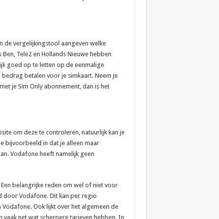
 in de vergelijkingstool aangeven welke
als Ben, Tele2 en Hollands Nieuwe hebben
jk goed op te letten op de eenmalige
g bedrag betalen voor je simkaart. Neem je
met je Sim Only abonnement, dan is het
site om deze te controleren, natuurlijk kan je
 je bijvoorbeeld in dat je alleen maar
an. Vodafone heeft namelijk geen
Een belangrijke reden om wel of niet voor
gd door Vodafone. Dit kan per regio
n Vodafone. Ook lijkt over het algemeen de
n vaak net wat scherpere tarieven hebben. In