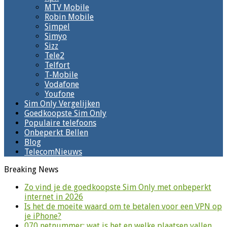
MTV Mobile
Robin Mobile
Simpel
Simyo
Sizz
Tele2
Telfort
T-Mobile
Vodafone
Youfone
Sim Only Vergelijken
Goedkoopste Sim Only
Populaire telefoons
Onbeperkt Bellen
Blog
TelecomNieuws
Breaking News
Zo vind je de goedkoopste Sim Only met onbeperkt
internet in 2026
Is het de moeite waard om te betalen voor een VPN op
je iPhone?
070 netnummer: wat is het en welke plaatsen vallen