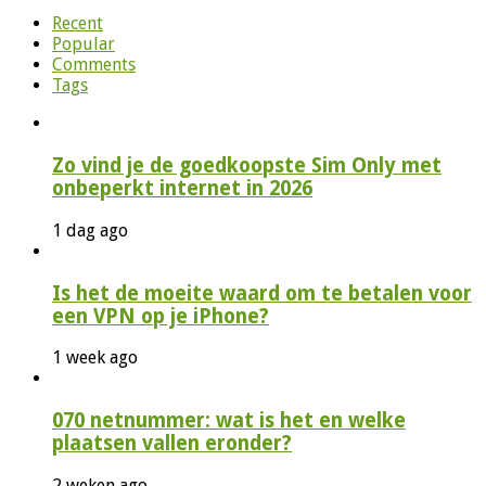
naar:
Recent
Popular
Comments
Tags
Zo vind je de goedkoopste Sim Only met
onbeperkt internet in 2026
1 dag ago
Is het de moeite waard om te betalen voor
een VPN op je iPhone?
1 week ago
070 netnummer: wat is het en welke
plaatsen vallen eronder?
2 weken ago