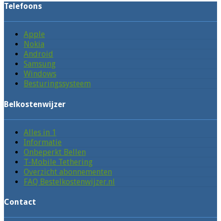
Telefoons
Apple
Nokia
Android
Samsung
Windows
Besturingssysteem
Belkostenwijzer
Alles in 1
Informatie
Onbeperkt Bellen
T-Mobile Tethering
Overzicht abonnementen
FAQ Bestelkostenwijzer.nl
Contact