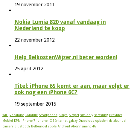
19 november 2011
Nokia Lumia 820 vanaf vandaag in
Nederland te koop
22 november 2012
Help BelkostenWijzer.nl beter worden!
25 april 2012
Titel: iPhone 6S komt er aan, maar volgt er
ook nog een iPhone 6C?
19 september 2015
WiFi
Vodafone
T-Mobile
Smartphone
Simyo
Simpel
sim-only
samsung
Provider
Mobiel
KPN
iPhone 7
iphone
iOS
Internet
galaxy
Draadloos opladen
databundel
Camera
Bluetooth
Belbundel
apple
Android
Abonnement
4G