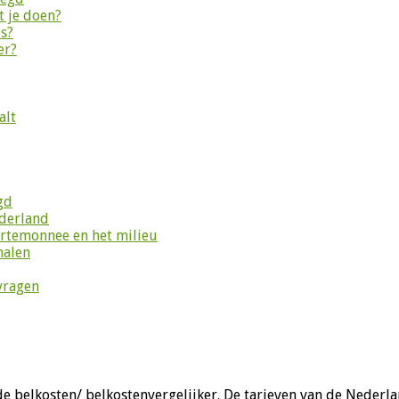
 je doen?
es?
er?
alt
gd
ederland
ortemonnee en het milieu
halen
vragen
e belkosten/ belkostenvergelijker. De tarieven van de Nederla