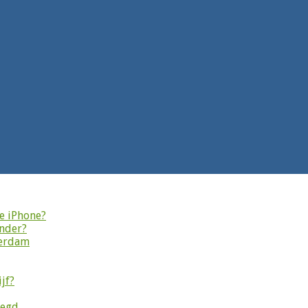
je iPhone?
onder?
terdam
jf?
legd