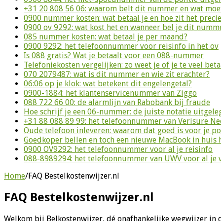
+31 20 808 56 06: waarom belt dit nummer en wat moet
0900 nummer kosten: wat betaal je en hoe zit het preci
0900 ov 9292: wat kost het en wanneer bel je dit numm
085 nummer kosten: wat betaal je per maand?
0900 9292: het telefoonnummer voor reisinfo in het ov
Is 088 gratis? Wat je betaalt voor een 088-nummer
Telefoniekosten vergelijken: zo weet je of je te veel beta
070 2079487: wat is dit nummer en wie zit erachter?
06:06 op je klok: wat betekent dit engelengetal?
0900-1884: het klantenservicenummer van Ziggo
088 722 66 00: de alarmlijn van Rabobank bij fraude
Hoe schrijf je een 06-nummer: de juiste notatie uitgele
+31 88 088 89 99: het telefoonnummer van Verisure N
Oude telefoon inleveren: waarom dat goed is voor je p
Goedkoper bellen en toch een nieuwe MacBook in huis 
0900 OV9292: het telefoonnummer voor al je reisinfo
088-8989294: het telefoonnummer van UWV voor al je 
Home
/
FAQ Bestelkostenwijzer.nl
FAQ Bestelkostenwijzer.nl
Welkom bij Belkostenwijzer, dé onafhankelijke wegwijzer in d