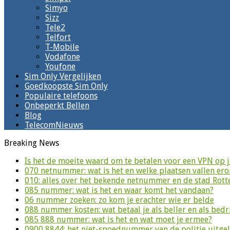
Simyo
Sizz
Tele2
Telfort
T-Mobile
Vodafone
Youfone
Sim Only Vergelijken
Goedkoopste Sim Only
Populaire telefoons
Onbeperkt Bellen
Blog
TelecomNieuws
Breaking News
Is het de moeite waard om te betalen voor een VPN op 
070 netnummer: wat is het en welke plaatsen vallen er
010: alles over het bekende netnummer en de stad Rot
085 nummer: wat is het en waar komt het vandaan?
06 nummer zoeken: zo kom je erachter wie er belde
088 nummer kosten: wat betaal je als beller en als bedri
085 888 nummer: wat is het en wat moet je ermee?
0900 8844: het niet-spoednummer van de politie uitge