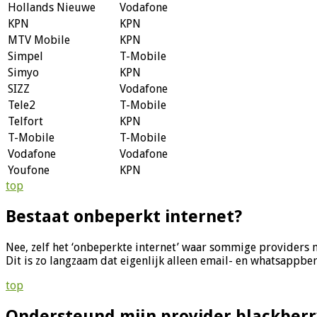
Hollands Nieuwe
Vodafone
KPN
KPN
MTV Mobile
KPN
Simpel
T-Mobile
Simyo
KPN
SIZZ
Vodafone
Tele2
T-Mobile
Telfort
KPN
T-Mobile
T-Mobile
Vodafone
Vodafone
Youfone
KPN
top
Bestaat onbeperkt internet?
Nee, zelf het ‘onbeperkte internet’ waar sommige providers 
Dit is zo langzaam dat eigenlijk alleen email- en whatsappber
top
Ondersteund mijn provider blackberr