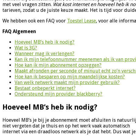
met veel vragen zitten.
Wat kost internet en hoeveel heb ik no
tarieven, zodat u de juiste keuze maakt. Het is tijd voor duide
We hebben ook een FAQ voor
Toestel Lease
, voor alle informa
FAQ Algemeen
Hoeveel MB’s heb ik nodig?
Wat is 3G?
Wanneer mag ik verlengen?
Kan ik mijn telefoonnummer meenemen als ik van provi
Hoe kan ik mijn abonnement opzeggen?
Maakt afronden per seconde of minuut echt zo’n versch
Hoe kan ik besparen op mijn maandelijkse kosten?
Van welk netwerk maakt mijn provider gebruik?
Bestaat onbeperkt internet?
Ondersteund mijn provider blackberry?
Hoeveel MB’s heb ik nodig?
Hoeveel MB’s je bij je abonnement moet afsluiten is natuurl
niet vergeten dat je thuis en op het werk vaak automatisch
internet via een draadloos netwerk als je dat hebt. Dus wat je