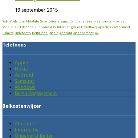
19 september 2015
WiFi
Vodafone
T-Mobile
Smartphone
Simyo
Simpel
sim-only
samsung
Provider
Mobiel
KPN
iPhone 7
iphone
iOS
Internet
galaxy
Draadloos opladen
databundel
Camera
Bluetooth
Belbundel
apple
Android
Abonnement
4G
Telefoons
Apple
Nokia
Android
Samsung
Windows
Besturingssysteem
Belkostenwijzer
Alles in 1
Informatie
Onbeperkt Bellen