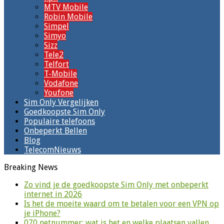
MTV Mobile
Robin Mobile
Simpel
Simyo
Sizz
Tele2
Telfort
T-Mobile
Vodafone
Youfone
Sim Only Vergelijken
Goedkoopste Sim Only
Populaire telefoons
Onbeperkt Bellen
Blog
TelecomNieuws
Breaking News
Zo vind je de goedkoopste Sim Only met onbeperkt
internet in 2026
Is het de moeite waard om te betalen voor een VPN op
je iPhone?
070 netnummer: wat is het en welke plaatsen vallen