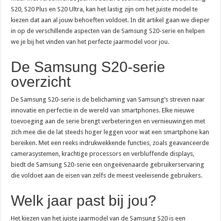
+31 20 808 56 06: waarom belt dit nummer en wat moet je doen?
S20, S20 Plus en S20 Ultra, kan het lastig zijn om het juiste model te
0900 nummer kosten: wat betaal je en hoe zit het precies?
kiezen dat aan al jouw behoeften voldoet. In dit artikel gaan we dieper
in op de verschillende aspecten van de Samsung S20-serie en helpen
0900 ov 9292: wat kost het en wanneer bel je dit nummer?
we je bij het vinden van het perfecte jaarmodel voor jou.
085 nummer kosten: wat betaal je per maand?
De Samsung S20-serie
0900 9292: het telefoonnummer voor reisinfo in het ov
overzicht
Is 088 gratis? Wat je betaalt voor een 088-nummer
Telefoniekosten vergelijken: zo weet je of je te veel betaalt
De Samsung S20-serie is de belichaming van Samsung’s streven naar
innovatie en perfectie in de wereld van smartphones. Elke nieuwe
070 2079487: wat is dit nummer en wie zit erachter?
toevoeging aan de serie brengt verbeteringen en vernieuwingen met
06:06 op je klok: wat betekent dit engelengetal?
zich mee die de lat steeds hoger leggen voor wat een smartphone kan
bereiken. Met een reeks indrukwekkende functies, zoals geavanceerde
0900-1884: het klantenservicenummer van Ziggo
camerasystemen, krachtige processors en verbluffende displays,
088 722 66 00: de alarmlijn van Rabobank bij fraude
biedt de Samsung S20-serie een ongeëvenaarde gebruikerservaring
Hoe schrijf je een 06-nummer: de juiste notatie uitgelegd
die voldoet aan de eisen van zelfs de meest veeleisende gebruikers.
+31 88 088 89 99: het telefoonnummer van Verisure Nederland
Welk jaar past bij jou?
Oude telefoon inleveren: waarom dat goed is voor je portemonnee en het milieu
Het kiezen van het juiste jaarmodel van de Samsung S20 is een