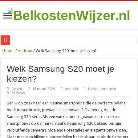
Zo vind je de goedkoopste Sim Only met onbeperkt internet in 2026
Home
/
Android
/
Welk Samsung S20 moet je kiezen?
Is het de moeite waard om te betalen voor een VPN op je iPhone?
Welk Samsung S20 moet je
070 netnummer: wat is het en welke plaatsen vallen eronder?
kiezen?
010: alles over het bekende netnummer en de stad Rotterdam
Gerard
18 maart 2024
Android
Leave a comment
085 nummer: wat is het en waar komt het vandaan?
96 Views
06 nummer zoeken: zo kom je erachter wie er belde
Ben jij op zoek naar een nieuwe smartphone die de perfecte balans
088 nummer kosten: wat betaal je als beller en als bedrijf?
biedt tussen kracht, prestaties en innovatie? Overweeg dan de
Samsung S20-serie. Als een van de meest geavanceerde reeksen
085 888 nummer: wat is het en wat moet je ermee?
smartphones op de markt, staat de Samsung S20 bekend om zijn
0900 8844: het niet-spoednummer van de politie uitgelegd
verbluffende camera’s, vloeiende prestaties en elegante ontwerpen.
Maar met verschillende jaarmodellen beschikbaar, zoals de Samsung