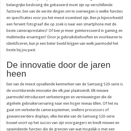
Goedkoper bellen en toch een nieuwe MacBook in huis halen
belangrijke beslissing die gebaseerd moet zijn op verschillende
0900 OV9292: het telefoonnummer voor al je reisinfo
factoren. Een van de eerste dingen om te overwegen is welke functies
en specificaties voor jou het meest essentieel zijn. Ben je bijvoorbeeld
een fervent fotograaf die op zoek is naar een smartphone met de
beste cameraprestaties? Of ben je meer geïnteresseerd in gaming en
multimedia-ervaringen? Door je gebruiksbehoeften en voorkeuren te
identificeren, kun je een beter beeld krijgen van welk jaarmodel het
beste bij jou past.
De innovatie door de jaren
heen
Een van de meest opvallende kenmerken van de Samsung S20-serie is
de voortdurende innovatie die elk jaar plaatsvindt. Elk nieuwe
jaarmodel introduceert verbeteringen en vernieuwingen die de
algehele gebruikerservaring naar een hoger niveau tillen. Of het nu
gaat om verbeterde camerasystemen, snellere processors of
geavanceerdere displays, elke iteratie van de Samsung S20-serie
bouwt voort op het succes van zijn voorgangers en biedt nieuwe en
opwindende functies die de grenzen van wat mogelijk is met een