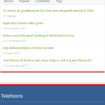
Recent
Popular
Comments
Tags
Zo vind je de goedkoopste Sim Only met onbeperkt internet in 2026
1 dag ago
Applicaties steeds vaker gratis
19 november 2011
Nokia Lumia 820 vanaf vandaag in Nederland te koop
22 november 2012
Help BelkostenWijzer.nl beter worden!
25 april 2012
Titel: iPhone 6S komt er aan, maar volgt er ook nog een iPhone 6C?
19 september 2015
Telefoons