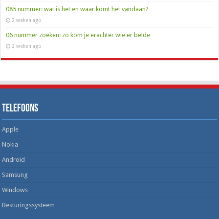
085 nummer: wat is het en waar komt het vandaan?
2 weken ago
06 nummer zoeken: zo kom je erachter wie er belde
2 weken ago
Telefoons
Apple
Nokia
Android
Samsung
Windows
Besturingssysteem