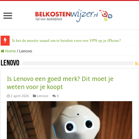
Is het de moeite waard om te betalen voor een VPN op je iPhone?
Home
/
Lenovo
Lenovo
Is Lenovo een goed merk? Dit moet je
weten voor je koopt
2 april 2026
Lenovo
0