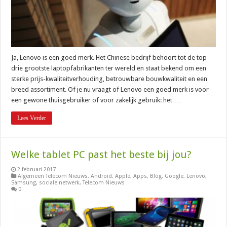
Ja, Lenovo is een goed merk. Het Chinese bedrijf behoort tot de top
drie grootste laptopfabrikanten ter wereld en staat bekend om een
sterke prijs-kwaliteitverhouding, betrouwbare bouwkwaliteit en een
breed assortiment. Of je nu vraagt of Lenovo een goed merk is voor
een gewone thuisgebruiker of voor zakelijk gebruik: het …
Lees Verder
Welke tablet PC past het beste bij jou?
2 februari 2017
Algemeen Telecom Nieuws
,
Android
,
Apple
,
Apps
,
Blog
,
Google
,
Lenovo
,
Samsung
,
sociale netwerk
,
Telecom Nieuws
0