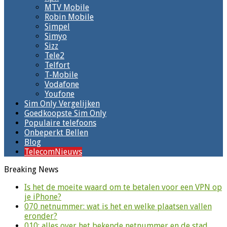
MTV Mobile
Robin Mobile
Simpel
Simyo
Sizz
Tele2
Telfort
T-Mobile
Vodafone
Youfone
Sim Only Vergelijken
Goedkoopste Sim Only
Populaire telefoons
Onbeperkt Bellen
Blog
TelecomNieuws
Breaking News
Is het de moeite waard om te betalen voor een VPN op
je iPhone?
070 netnummer: wat is het en welke plaatsen vallen
eronder?
010: alles over het bekende netnummer en de stad