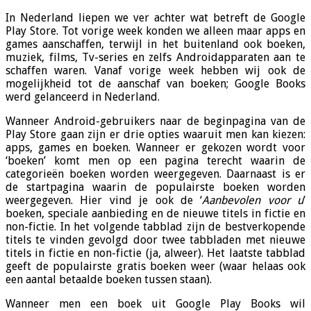
In Nederland liepen we ver achter wat betreft de Google
Play Store. Tot vorige week konden we alleen maar apps en
games aanschaffen, terwijl in het buitenland ook boeken,
muziek, films, Tv-series en zelfs Androidapparaten aan te
schaffen waren. Vanaf vorige week hebben wij ook de
mogelijkheid tot de aanschaf van boeken; Google Books
werd gelanceerd in Nederland.
Wanneer Android-gebruikers naar de beginpagina van de
Play Store gaan zijn er drie opties waaruit men kan kiezen:
apps, games en boeken. Wanneer er gekozen wordt voor
‘boeken’ komt men op een pagina terecht waarin de
categorieën boeken worden weergegeven. Daarnaast is er
de startpagina waarin de populairste boeken worden
weergegeven. Hier vind je ook de ‘
Aanbevolen voor u
’
boeken, speciale aanbieding en de nieuwe titels in fictie en
non-fictie. In het volgende tabblad zijn de bestverkopende
titels te vinden gevolgd door twee tabbladen met nieuwe
titels in fictie en non-fictie (ja, alweer). Het laatste tabblad
geeft de populairste gratis boeken weer (waar helaas ook
een aantal betaalde boeken tussen staan).
Wanneer men een boek uit Google Play Books wil