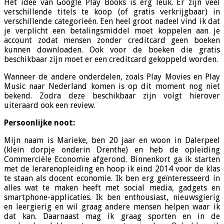
Het idee van Google Play Books is erg leuk. Er zijn veel
verschillende titels te koop (of gratis verkrijgbaar) in
verschillende categorieën. Een heel groot nadeel vind ik dat
je verplicht een betalingsmiddel moet koppelen aan je
account zodat mensen zonder creditcard geen boeken
kunnen downloaden. Ook voor de boeken die gratis
beschikbaar zijn moet er een creditcard gekoppeld worden.
Wanneer de andere onderdelen, zoals Play Movies en Play
Music naar Nederland komen is op dit moment nog niet
bekend. Zodra deze beschikbaar zijn volgt hierover
uiteraard ook een review.
Persoonlijke noot:
Mijn naam is Marieke, ben 20 jaar en woon in Dalerpeel
(klein dorpje onderin Drenthe) en heb de opleiding
Commerciële Economie afgerond. Binnenkort ga ik starten
met de lerarenopleiding en hoop ik eind 2014 voor de klas
te staan als docent economie. Ik ben erg geïnteresseerd in
alles wat te maken heeft met social media, gadgets en
smartphone-applicaties. Ik ben enthousiast, nieuwsgierig
en leergierig en wil graag andere mensen helpen waar ik
dat kan. Daarnaast mag ik graag sporten en in de