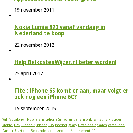
19 november 2011
Nokia Lumia 820 vanaf vandaag in
Nederland te koop
22 november 2012
Help BelkostenWijzer.nl beter worden!
25 april 2012
Titel: iPhone 6S komt er aan, maar volgt er
ook nog een iPhone 6C?
19 september 2015
WiFi
Vodafone
T-Mobile
Smartphone
Simyo
Simpel
sim-only
samsung
Provider
Mobiel
KPN
iPhone 7
iphone
iOS
Internet
galaxy
Draadloos opladen
databundel
Camera
Bluetooth
Belbundel
apple
Android
Abonnement
4G