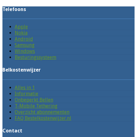
Telefoons
Apple
Nokia
Android
Samsung
Windows
Besturingssysteem
Belkostenwijzer
Alles in 1
Informatie
Onbeperkt Bellen
T-Mobile Tethering
Overzicht abonnementen
FAQ Bestelkostenwijzer.nl
Contact