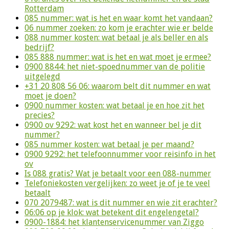
Rotterdam
085 nummer: wat is het en waar komt het vandaan?
06 nummer zoeken: zo kom je erachter wie er belde
088 nummer kosten: wat betaal je als beller en als
bedrijf?
085 888 nummer: wat is het en wat moet je ermee?
0900 8844: het niet-spoednummer van de politie
uitgelegd
+31 20 808 56 06: waarom belt dit nummer en wat
moet je doen?
0900 nummer kosten: wat betaal je en hoe zit het
precies?
0900 ov 9292: wat kost het en wanneer bel je dit
nummer?
085 nummer kosten: wat betaal je per maand?
0900 9292: het telefoonnummer voor reisinfo in het
ov
Is 088 gratis? Wat je betaalt voor een 088-nummer
Telefoniekosten vergelijken: zo weet je of je te veel
betaalt
070 2079487: wat is dit nummer en wie zit erachter?
06:06 op je klok: wat betekent dit engelengetal?
0900-1884: het klantenservicenummer van Ziggo