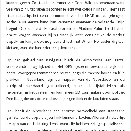
kunnen geven. Zo staat het nummer van Geert Wilders bovenaan want
veel van zijn uitspraken bezorgen je echt wel koude rillingen. Hiernaast
staat natuurlijk het centrale nummer van het KNMI in het geheugen
zodat je uit eerste hand kan vernemen wanneer de volgende ijstijd
begint. Ook kan je de Russische president Vladimir Putin direct bellen
om te vragen wanneer hij nu eindelijk weer eens de koude oorlog
oppakt en kan je ook nog eens direct met Willem Holleeder digitaal
kletsen, want die kan iedereen ijskoud maken!
Op het gebied van navigatie biedt de AircoPhone een aantal
verkoelende mogelijkheden. Het GPS systeem bevat namelijk een
aantal voorgeprogrammeerde routes langs de meeste koude en kille
plekken in Nederland, zijn de mappen van de Noordpool en de
Zuidpool standaard geïnstalleerd, staan alle ijsfabrieken als
favorieten in het systeem en kan je een 3D tour maken door politiek
Den Haag die ons door de bezuinigingen flink in de kou laten staan.
Ook heeft de AircoPhone een enorme hoeveelheid aan standaard
geïnstalleerde apps die jou flink kunnen afkoelen. Allereerst natuurlijk
de app van de belastingdienst want die hebben zich gespecialiseerd
om je slinks uit te kleden. Hiernaast vindt je ook apps zoals de