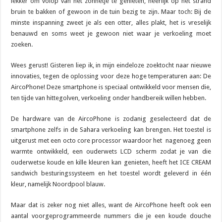
lekker om volop van het zonnetje te genieten, heerlijk op het strand
bruin te bakken of gewoon in de tuin bezig te zijn. Maar toch: Bij de
minste inspanning zweet je als een otter, alles plakt, het is vreselijk
benauwd en soms weet je gewoon niet waar je verkoeling moet
zoeken.
Wees gerust! Gisteren liep ik, in mijn eindeloze zoektocht naar nieuwe
innovaties, tegen de oplossing voor deze hoge temperaturen aan: De
AircoPhone! Deze smartphone is speciaal ontwikkeld voor mensen die,
ten tijde van hittegolven, verkoeling onder handbereik willen hebben.
De hardware van de AircoPhone is zodanig geselecteerd dat de
smartphone zelfs in de Sahara verkoeling kan brengen. Het toestel is
uitgerust met een octo core processor waardoor het nagenoeg geen
warmte ontwikkeld, een ouderwets LCD scherm zodat je van die
ouderwetse koude en kille kleuren kan genieten, heeft het ICE CREAM
sandwich besturingssysteem en het toestel wordt geleverd in één
kleur, namelijk Noordpool blauw.
Maar dat is zeker nog niet alles, want de AircoPhone heeft ook een
aantal voorgeprogrammeerde nummers die je een koude douche