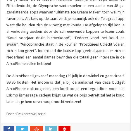
Elfstedentocht, de Olympische winterspelen en een aantal van 48 ijs-
gerelateerde apps waarvan “Ultimate Ice Cream Maker” toch wel mijn
favoriet is. Als kers op de taart vindt je natuurlijk ook de Telegraaf app
want die houden zich druk bezig met koude. De afgelopen tijd kon je
al verkoeling zoeken door de schreeuwende koppen te lezen zoals
“Koud voorjaar drukt bierverkoop!”, “Federer vond het koud en
zwaar”, “Aircobranche staat in de kou” en “Prostituees Utrecht voelen
zich in kou gezet”. Inderdaad die laatste kop geeft al aan dat er zich in
Nederland een aantal dames bevinden die totaal geen interesse in de
AircoPhone zullen hebben!
De AircoPhone ligt vanaf maandag (29 juli) in de winkel en gaat circa €
99.95 kosten. Het mooie is dat je bij de aanschaf van deze budget
AircoPhone ook nog eens een koelbox en een tegoedbon voor een
Eskimo ijsmassage cadeau krijgt! En wat de prijs betreft zal het je koud
laten als je hem onverhoopt mocht verliezen!
Bron: Belkostenwijzer.nl