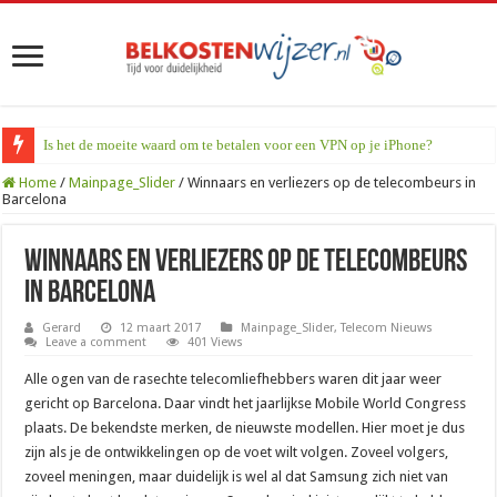
Is het de moeite waard om te betalen voor een VPN op je iPhone?
Home
/
Mainpage_Slider
/
Winnaars en verliezers op de telecombeurs in
Barcelona
Winnaars en verliezers op de telecombeurs
in Barcelona
Gerard
12 maart 2017
Mainpage_Slider
,
Telecom Nieuws
Leave a comment
401 Views
Alle ogen van de rasechte telecomliefhebbers waren dit jaar weer
gericht op Barcelona. Daar vindt het jaarlijkse Mobile World Congress
plaats. De bekendste merken, de nieuwste modellen. Hier moet je dus
zijn als je de ontwikkelingen op de voet wilt volgen. Zoveel volgers,
zoveel meningen, maar duidelijk is wel al dat Samsung zich niet van