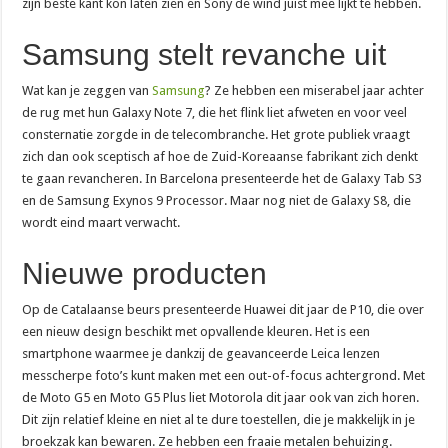
zijn beste kant kon laten zien en Sony de wind juist mee lijkt te hebben.
Samsung stelt revanche uit
Wat kan je zeggen van
Samsung
? Ze hebben een miserabel jaar achter
de rug met hun Galaxy Note 7, die het flink liet afweten en voor veel
consternatie zorgde in de telecombranche. Het grote publiek vraagt
zich dan ook sceptisch af hoe de Zuid-Koreaanse fabrikant zich denkt
te gaan revancheren. In Barcelona presenteerde het de Galaxy Tab S3
en de Samsung Exynos 9 Processor. Maar nog niet de Galaxy S8, die
wordt eind maart verwacht.
Nieuwe producten
Op de Catalaanse beurs presenteerde Huawei dit jaar de P10, die over
een nieuw design beschikt met opvallende kleuren. Het is een
smartphone waarmee je dankzij de geavanceerde Leica lenzen
messcherpe foto’s kunt maken met een out-of-focus achtergrond. Met
de Moto G5 en Moto G5 Plus liet Motorola dit jaar ook van zich horen.
Dit zijn relatief kleine en niet al te dure toestellen, die je makkelijk in je
broekzak kan bewaren. Ze hebben een fraaie metalen behuizing.