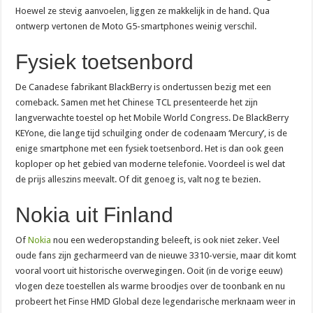
Hoewel ze stevig aanvoelen, liggen ze makkelijk in de hand. Qua
ontwerp vertonen de Moto G5-smartphones weinig verschil.
Fysiek toetsenbord
De Canadese fabrikant BlackBerry is ondertussen bezig met een
comeback. Samen met het Chinese TCL presenteerde het zijn
langverwachte toestel op het Mobile World Congress. De BlackBerry
KEYone, die lange tijd schuilging onder de codenaam ‘Mercury’, is de
enige smartphone met een fysiek toetsenbord. Het is dan ook geen
koploper op het gebied van moderne telefonie. Voordeel is wel dat
de prijs alleszins meevalt. Of dit genoeg is, valt nog te bezien.
Nokia uit Finland
Of
Nokia
nou een wederopstanding beleeft, is ook niet zeker. Veel
oude fans zijn gecharmeerd van de nieuwe 3310-versie, maar dit komt
vooral voort uit historische overwegingen. Ooit (in de vorige eeuw)
vlogen deze toestellen als warme broodjes over de toonbank en nu
probeert het Finse HMD Global deze legendarische merknaam weer in