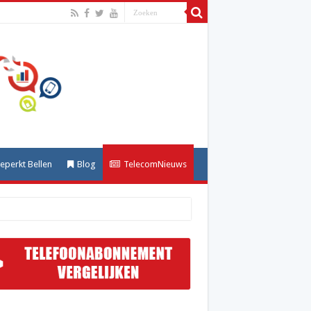
perkt Bellen
Blog
TelecomNieuws