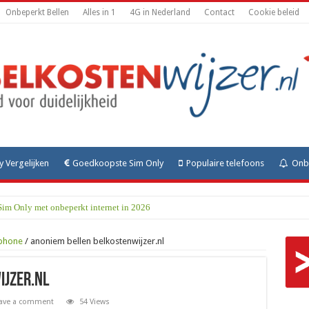
Onbeperkt Bellen
Alles in 1
4G in Nederland
Contact
Cookie beleid
y Vergelijken
Goedkoopste Sim Only
Populaire telefoons
Onbe
Sim Only met onbeperkt internet in 2026
tphone
/
anoniem bellen belkostenwijzer.nl
ijzer.nl
ave a comment
54 Views