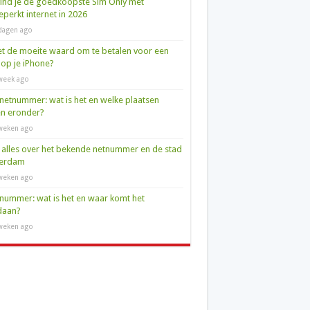
ind je de goedkoopste Sim Only met
perkt internet in 2026
dagen ago
et de moeite waard om te betalen voor een
op je iPhone?
week ago
netnummer: wat is het en welke plaatsen
en eronder?
weken ago
 alles over het bekende netnummer en de stad
terdam
weken ago
nummer: wat is het en waar komt het
daan?
weken ago