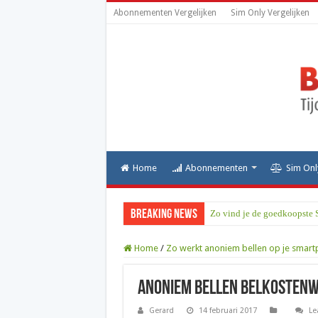
Abonnementen Vergelijken
Sim Only Vergelijken
Home
Abonnementen
Sim Onl
Breaking News
Zo vind je de goedkoopste 
Home
/
Zo werkt anoniem bellen op je smar
anoniem bellen belkostenw
Gerard
14 februari 2017
Le