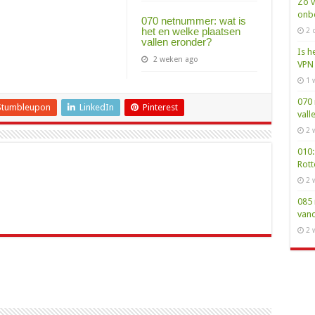
Zo v
onbe
070 netnummer: wat is
het en welke plaatsen
2 
vallen eronder?
Is h
2 weken ago
VPN 
1 
070 
Stumbleupon
LinkedIn
Pinterest
vall
2 
010:
Rot
2 
085 
van
2 