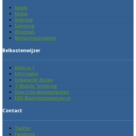
Apple
Nokia
Android
Samsung
Windows
Besturingssysteem
Belkostenwijzer
Alles in 1
Informatie
Onbeperkt Bellen
T-Mobile Tethering
Overzicht abonnementen
FAQ Bestelkostenwijzer.nl
Contact
Twitter
Facebook