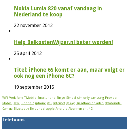
Nokia Lumia 820 vanaf vandaag in
Nederland te koop
22 november 2012
Help BelkostenWijzer.nl beter worden!
25 april 2012
Titel: iPhone 6S komt er aan, maar volgt er
ook nog een iPhone 6C?
19 september 2015
WiFi
Vodafone
T-Mobile
Smartphone
Simyo
Simpel
sim-only
samsung
Provider
Mobiel
KPN
iPhone 7
iphone
iOS
Internet
galaxy
Draadloos opladen
databundel
Camera
Bluetooth
Belbundel
apple
Android
Abonnement
4G
Telefoons