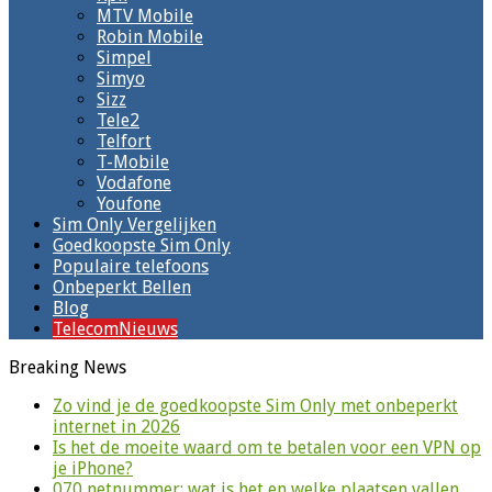
MTV Mobile
Robin Mobile
Simpel
Simyo
Sizz
Tele2
Telfort
T-Mobile
Vodafone
Youfone
Sim Only Vergelijken
Goedkoopste Sim Only
Populaire telefoons
Onbeperkt Bellen
Blog
TelecomNieuws
Breaking News
Zo vind je de goedkoopste Sim Only met onbeperkt
internet in 2026
Is het de moeite waard om te betalen voor een VPN op
je iPhone?
070 netnummer: wat is het en welke plaatsen vallen