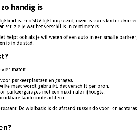
zo handig is
kelijkheid is. Een SUV lijkt imposant, maar is soms korter da
 zet, zie je wat het verschil is in centimeters.
Het helpt ook als je wil weten of een auto in een smalle parkeer
n is in de stad.
st?
e vier maten:
voor parkeerplaatsen en garages.
welke maat wordt gebruikt, dat verschilt per bron.
oor parkeergarages met een maximale rijhoogte.
 bruikbare laadruimte achterin.
eressant. De wielbasis is de afstand tussen de voor- en achter
en?