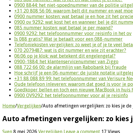
0900 8844: het niet-spoednummer van de politie uitge
+31 20 808 56 06: waarom belt dit nummer en wat moet
0900 nummer kosten: wat betaal je en hoe zit het preci
0900 ov 9292: wat kost het en wanneer bel je dit numm
085 nummer kosten: wat betaal je per maand?
0900 9292: het telefoonnummer voor reisinfo in het ov
Is 088 gratis? Wat je betaalt voor een 088-nummer
Telefoniekosten vergelijken: zo weet je of je te veel beta
070 2079487: wat is dit nummer en wie zit erachter?
06:06 op je klok: wat betekent dit engelengetal?
0900-1884: het klantenservicenummer van Ziggo
088 722 66 00: de alarmlijn van Rabobank bij fraude
Hoe schrijf je een 06-nummer: de juiste notatie uitgele
+31 88 088 89 99: het telefoonnummer van Verisure N
Oude telefoon inleveren: waarom dat goed is voor je p
Goedkoper bellen en toch een nieuwe MacBook in huis 
0900 OV9292: het telefoonnummer voor al je reisinfo
Home
/
Vergelijken
/
Auto afmetingen vergelijken: zo kies je de
Auto afmetingen vergelijken: zo kies 
Sven
8 mei 2026
Vergelijken
Leave a comment
17 Views