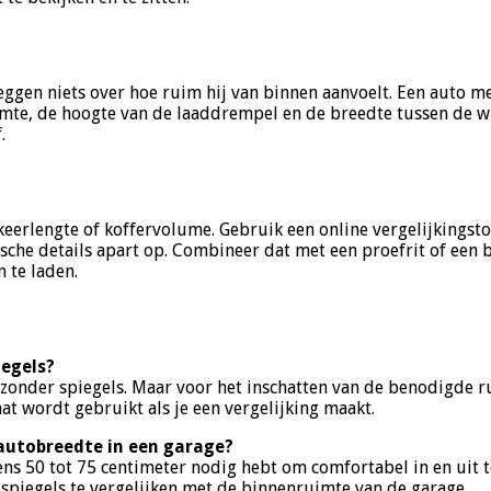
ggen niets over hoe ruim hij van binnen aanvoelt. Een auto me
imte, de hoogte van de laaddrempel en de breedte tussen de wiel
.
eerlengte of koffervolume. Gebruik een online vergelijkingstoo
che details apart op. Combineer dat met een proefrit of een b
n te laden.
iegels?
 zonder spiegels. Maar voor het inschatten van de benodigde r
aat wordt gebruikt als je een vergelijking maakt.
 autobreedte in een garage?
ens 50 tot 75 centimeter nodig hebt om comfortabel in en uit 
 spiegels te vergelijken met de binnenruimte van de garage.