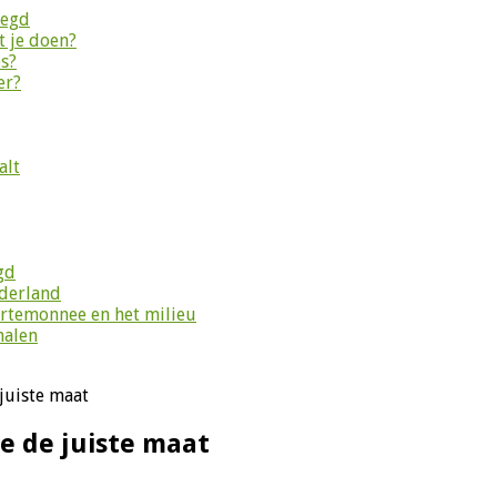
legd
 je doen?
es?
er?
alt
gd
ederland
ortemonnee en het milieu
halen
 juiste maat
je de juiste maat