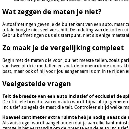
Wat zeggen de maten je niet?
Autoafmetingen geven je de buitenkant van een auto, maar ze
totale hoogte niet veel verschilt. De indeling van de kofferru
Gebruik afmetingen dus als startpunt, niet als enige maatstaf
Zo maak je de vergelijking compleet
Begin met de maten die voor jou het meeste tellen, zoals park
van twee of drie modellen en zoek de binnenruimte en praktis
past, maar ook of hij voor jou aangenaam is om in te rijden e
Veelgestelde vragen
Telt de breedte van een auto inclusief of exclusief de sp
De officiële breedte van een auto wordt bijna altijd gemeten
inclusief spiegels de maat die telt. Controleer altijd welke m
Hoeveel centimeter extra ruimte heb je nodig naast de
Als vuistregel wordt aangehouden dat je aan elke kant minst
garage is het verstandig om de breedte van de auto inclusief