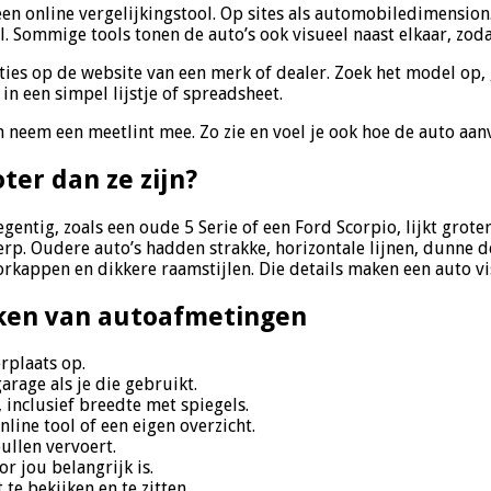
en online vergelijkingstool. Op sites als automobiledimension.c
Sommige tools tonen de auto’s ook visueel naast elkaar, zodat j
aties op de website van een merk of dealer. Zoek het model op,
in een simpel lijstje of spreadsheet.
en neem een meetlint mee. Zo zie en voel je ook hoe de auto aan
ter dan ze zijn?
gentig, zoals een oude 5 Serie of een Ford Scorpio, lijkt grote
erp. Oudere auto’s hadden strakke, horizontale lijnen, dunne de
appen en dikkere raamstijlen. Die details maken een auto visu
ijken van autoafmetingen
rplaats op.
rage als je die gebruikt.
 inclusief breedte met spiegels.
line tool of een eigen overzicht.
ullen vervoert.
r jou belangrijk is.
 te bekijken en te zitten.