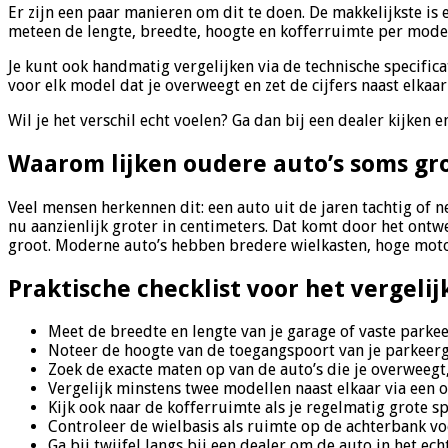
Er zijn een paar manieren om dit te doen. De makkelijkste is e
meteen de lengte, breedte, hoogte en kofferruimte per model. 
Je kunt ook handmatig vergelijken via de technische specific
voor elk model dat je overweegt en zet de cijfers naast elkaar 
Wil je het verschil echt voelen? Ga dan bij een dealer kijken 
Waarom lijken oudere auto’s soms gro
Veel mensen herkennen dit: een auto uit de jaren tachtig of ne
nu aanzienlijk groter in centimeters. Dat komt door het ontw
groot. Moderne auto’s hebben bredere wielkasten, hoge motork
Praktische checklist voor het vergel
Meet de breedte en lengte van je garage of vaste parkee
Noteer de hoogte van de toegangspoort van je parkeerga
Zoek de exacte maten op van de auto’s die je overweegt,
Vergelijk minstens twee modellen naast elkaar via een on
Kijk ook naar de kofferruimte als je regelmatig grote sp
Controleer de wielbasis als ruimte op de achterbank voo
Ga bij twijfel langs bij een dealer om de auto in het echt