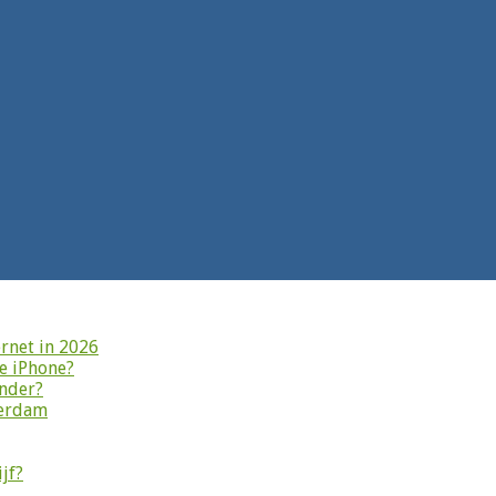
rnet in 2026
je iPhone?
onder?
terdam
jf?