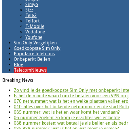
Simyo
Sizz
Tele2
Telfort
T-Mobile
Vodafone
Youfone
Sim Only Vergelijken
Goedkoopste Sim Only
Populaire telefoons
Onbeperkt Bellen
Blog
TelecomNieuws
Breaking News
Zo vind je de goedkoopste Sim Only met onbeperkt inte
Is het de moeite waard om te betalen voor een VPN op 
070 netnummer: wat is het en welke plaatsen vallen er
010: alles over het bekende netnummer en de stad Rot
085 nummer: wat is het en waar komt het vandaan?
06 nummer zoeken: zo kom je erachter wie er belde
088 nummer kosten: wat betaal je als beller en als bedri
085 888 nummer: wat is het en wat moet je ermee?