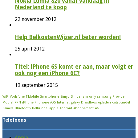
Nokia Lumia 820 vanaf vandaag in
Nederland te koop
22 november 2012
Help BelkostenWijzer.nl beter worden!
25 april 2012
Titel: iPhone 6S komt er aan, maar volgt er
ook nog een iPhone 6C?
19 september 2015
WiFi
Vodafone
T-Mobile
Smartphone
Simyo
Simpel
sim-only
samsung
Provider
Mobiel
KPN
iPhone 7
iphone
iOS
Internet
galaxy
Draadloos opladen
databundel
Camera
Bluetooth
Belbundel
apple
Android
Abonnement
4G
Telefoons
Apple