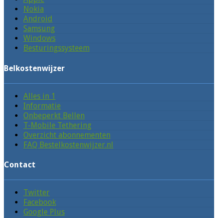
Nokia
Android
Samsung
Windows
Besturingssysteem
Belkostenwijzer
Alles in 1
Informatie
Onbeperkt Bellen
T-Mobile Tethering
Overzicht abonnementen
FAQ Bestelkostenwijzer.nl
Contact
Twitter
Facebook
Google Plus