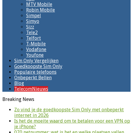
MTV Mobile
Robin Mobile
Simpel
Simyo
Sizz
Tele2
Telfort
T-Mobile
Vodafone
Youfone
Sim Only Vergelijken
Goedkoopste Sim Only
Populaire telefoons
Onbeperkt Bellen
Blog
TelecomNieuws
Breaking News
Zo vind je de goedkoopste Sim Only met onbeperkt
internet in 2026
Is het de moeite waard om te betalen voor een VPN op
je iPhone?
070 netnummer: wat is het en welke plaatsen vallen