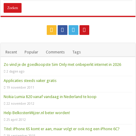
0900 OV9292: het telefoonnummer voor al je reisinfo
Recent
Popular
Comments
Tags
Zo vind je de goedkoopste Sim Only met onbeperkt internet in 2026
2 dagen ago
Applicaties steeds vaker gratis
19 november 2011
Nokia Lumia 820 vanaf vandaag in Nederland te koop
22 november 2012
Help BelkostenWijzer.nl beter worden!
25 april 2012
Titel: iPhone 6S komt er aan, maar volgt er ook nog een iPhone 6C?
19 september 2015