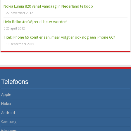
Nokia Lumia 820 vanaf vandaag in Nederland te koop
22 november 2012
Help BelkostenWijzer.nl beter worden!
25 april 2012
Titel: iPhone 6S komt er aan, maar volgt er ook nog een iPhone 6C?
19 september 2015
Telefoons
Apple
Nokia
Android
Samsung
Windows