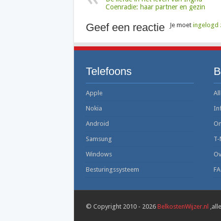
Coenradie: haar partner en gezin
Geef een reactie
Je moet
ingelogd 
Telefoons
B
Apple
All
Nokia
In
Android
On
Samsung
T-
Windows
Ov
Besturingssysteem
FA
© Copyright 2010 - 2026
BelkostenWijzer.nl
,all