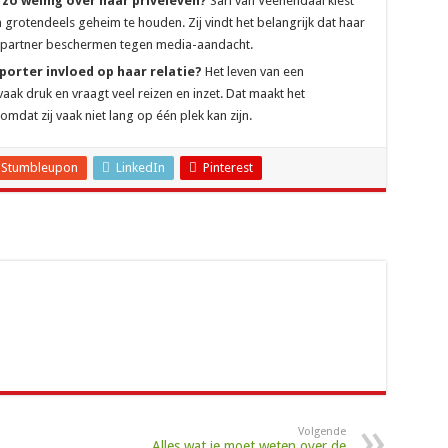
zo weinig over haar privéleven?
Sari van Veenendaal kiest
 grotendeels geheim te houden. Zij vindt het belangrijk dat haar
ar partner beschermen tegen media-aandacht.
porter invloed op haar relatie?
Het leven van een
vaak druk en vraagt veel reizen en inzet. Dat maakt het
mdat zij vaak niet lang op één plek kan zijn.
Stumbleupon
LinkedIn
Pinterest
Volgende
Alles wat je moet weten over de