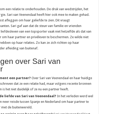
k om een relatie te onderhouden. De druk van wedstrijden, het
nergie. Sari van Veenendaal heeft hier ook mee te maken gehad.
t afleggen om haar geliefde te zien. Dit vraagt
ten. Sari gaf aan dat de steun van familie en vrienden
et liefdesleven van een topsporter vaak niet hetzelfde als dat van
r om haar partner en privéleven te beschermen. Ze wilde niet
ebben op haar relaties. Zo kan ze zich richten op haar
er afleiding van buitenaf.
gen over Sari van
r
oment een partner?
Over Sari van Veenendaal en haar huidige
eschreven dat ze een relatie had, maar volgens recente bronnen
 is het niet duidelijk of ze nu een partner heeft.
de liefde van Sari van Veenendaal?
In het verleden werd wel
en neer reisde tussen Spanje en Nederland om haar partner te
er met de buitenwereld.