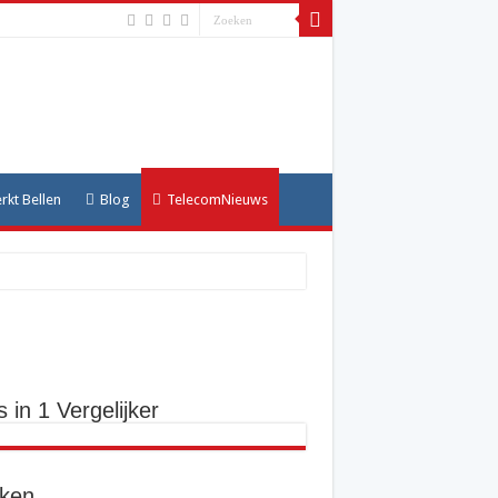
kt Bellen
Blog
TelecomNieuws
s in 1 Vergelijker
ken