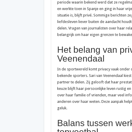
periode waarin bekend werd dat ze regelma
+31 88 088 89 99: h
en werkte toen in Spanje en ging in haar vrij
situatie is, blijft privé. Sommige berichten 
Oude telefoon inleve
liefdesleven liever buiten de aandacht houdt
Goedkoper bellen en
delen. Vragen van journalisten over haar rela
0900 OV9292: het tel
belangrijk om haar eigen grenzen te bewaken 
Het belang van pri
Veenendaal
In de sportwereld komt privacy vaak onder dr
bekende sporters. Sari van Veenendaal kiest
partner te delen. Zij gelooft dat haar presta
keuze blijft haar persoonlijke leven rustig 
over haar familie of vrienden, maar veel inf
anderen over haar weten. Deze aanpak helpt 
geluk.
Balans tussen werk 
topvoetbal