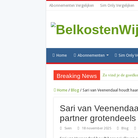
Abonnementen Vergelijken
Sim Only Vergelijken
Home
Abonnementen
Sim Only V
Breaking News
Zo vind je de goedko
Is het de moeite waa
Home
/
Blog
/
Sari van Veenendaal houdt haar
070 netnummer: wat i
010: alles over het 
Sari van Veenendaal
085 nummer: wat is h
partner grotendeels
06 nummer zoeken: zo
Sven
18 november 2025
Blog
088 nummer kosten: wa