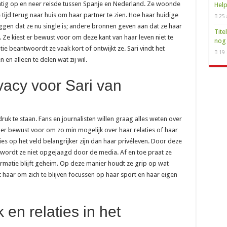
tig op en neer reisde tussen Spanje en Nederland. Ze woonde
Help
et telefoonnummer van Verisure Nederland
e tijd terug naar huis om haar partner te zien. Hoe haar huidige
25 
zeggen dat ze nu single is; andere bronnen geven aan dat ze haar
ren: waarom dat goed is voor je portemonnee en het milieu
Tite
. Ze kiest er bewust voor om deze kant van haar leven niet te
nog 
 toch een nieuwe MacBook in huis halen
tie beantwoordt ze vaak kort of ontwijkt ze. Sari vindt het
19
efoonnummer voor al je reisinfo
en alleen te delen wat zij wil.
vacy voor Sari van
uk te staan. Fans en journalisten willen graag alles weten over
 er bewust voor om zo min mogelijk over haar relaties of haar
ties op het veld belangrijker zijn dan haar privéleven. Door deze
en wordt ze niet opgejaagd door de media. Af en toe praat ze
ormatie blijft geheim. Op deze manier houdt ze grip op wat
haar om zich te blijven focussen op haar sport en haar eigen
en relaties in het