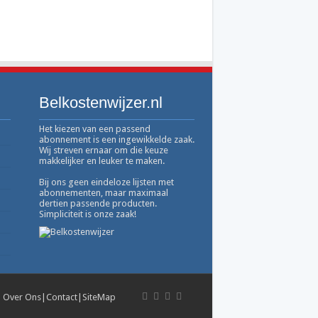
Belkostenwijzer.nl
Het kiezen van een passend
abonnement is een ingewikkelde zaak.
Wij streven ernaar om die keuze
makkelijker en leuker te maken.
Bij ons geen eindeloze lijsten met
abonnementen, maar maximaal
dertien passende producten.
Simpliciteit is onze zaak!
|
Over Ons
|
Contact
|
SiteMap