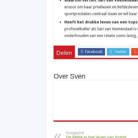
Waarom vertelt Sari van Veenendaal 
ervoor om haar privéleven en liefdesleven
sportprestaties centraal staan en wil ha
Heeft het drukke leven van een tops
profvoetballer als Sari van Veenendaal is 
onderhouden van een relatie soms lastig, o
Facebook
Twitter
Delen
Over Sven
Voorgaand
De liefde in het leven van Ingrid