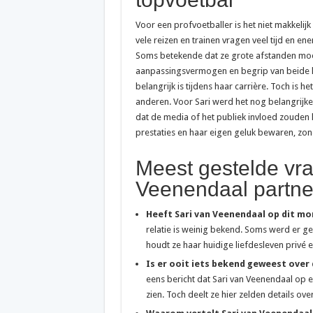
Voor een profvoetballer is het niet makkelij
vele reizen en trainen vragen veel tijd en e
Soms betekende dat ze grote afstanden moes
aanpassingsvermogen en begrip van beide kan
belangrijk is tijdens haar carrière. Toch is h
anderen. Voor Sari werd het nog belangrijke
dat de media of het publiek invloed zouden h
prestaties en haar eigen geluk bewaren, zond
Meest gestelde vra
Veenendaal partne
Heeft Sari van Veenendaal op dit m
relatie is weinig bekend. Soms werd er g
houdt ze haar huidige liefdesleven privé en
Is er ooit iets bekend geweest over 
eens bericht dat Sari van Veenendaal op 
zien. Toch deelt ze hier zelden details ov