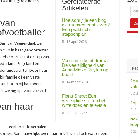
Gerelateerde
en partner grotendeels
is het en wat moet je ermee?
Artikelen
spoednummer van de politie uitgelegd
Hoe schrijf je een blog
 van
die mensen echt lezen?
arom belt dit nummer en wat moet je doen?
Een praktisch
fvoetballer
stappenplan
at betaal je en hoe zit het precies?
16 april 2026
 Sari van Veenendaal. Ze
st het en wanneer bel je dit nummer?
en club in haar geboortestad
at betaal je per maand?
ddels hoort ze tot de top van
Van comedy tot drama:
ederland, Engeland en
De veelzijdigheid van
oonnummer voor reisinfo in het ov
Rec
Anne-Mieke Ruyten op
derlandse elftal. Door haar
beeld
e betaalt voor een 088-nummer
 bij familie of een vaste
Zo v
14 maart 2026
izen horen bij haar werk.
ijken: zo weet je of je te veel betaalt
onbe
t weinig tijd voor zichzelf.
2 d
dit nummer en wie zit erachter?
Fiona Shaw: Een
veelzijdige ster op het
Appl
 van haar
 betekent dit engelengetal?
witte doek en televisie
19
9 maart 2026
tenservicenummer van Ziggo
Noki
armlijn van Rabobank bij fraude
koo
en uiteenlopende verhalen
22
spreekt Sari nauwelijks over haar privéleven. Toch was er een
-nummer: de juiste notatie uitgelegd