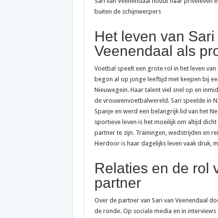
Sari van Veenendaal houdt haar privéleven 
085 888 nummer: wat 
buiten de schijnwerpers
0900 8844: het niet-
Het leven van Sari
+31 20 808 56 06: wa
Veenendaal als pro
0900 nummer kosten: w
Voetbal speelt een grote rol in het leven van
0900 ov 9292: wat ko
begon al op jonge leeftijd met keepen bij e
085 nummer kosten: w
Nieuwegein. Haar talent viel snel op en inmi
de vrouwenvoetbalwereld. Sari speelde in N
0900 9292: het telef
Spanje en werd een belangrijk lid van het Ne
Is 088 gratis? Wat j
sportieve leven is het moeilijk om altijd dicht
partner te zijn. Trainingen, wedstrijden en re
Telefoniekosten vergel
Hierdoor is haar dagelijks leven vaak druk, me
070 2079487: wat is 
Relaties en de rol
06:06 op je klok: wat
partner
0900-1884: het klan
088 722 66 00: de al
Over de partner van Sari van Veenendaal do
de ronde. Op sociale media en in interviews 
Hoe schrijf je een 06