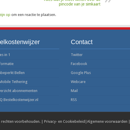
pincode van je simkaart
zijn op
om een reactie te plaatsen.
elkostenwijzer
Contact
es in 1
Twitter
formatie
Facebook
beperkt Bellen
Google Plus
Mobile Tethering
Webcare
erzicht abonnementen
Mail
Q Bestelkostenwijzer.nl
RSS
e rechten voorbehouden. |
Privacy- en Cookiebeleid
|
Algemene voorwaarden