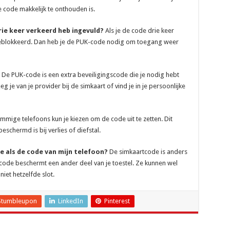
e code makkelijk te onthouden is.
rie keer verkeerd heb ingevuld?
Als je de code drie keer
 geblokkeerd. Dan heb je de PUK-code nodig om toegang weer
De PUK-code is een extra beveiligingscode die je nodig hebt
g je van je provider bij de simkaart of vind je in je persoonlijke
mmige telefoons kun je kiezen om de code uit te zetten. Dit
chermd is bij verlies of diefstal.
e als de code van mijn telefoon?
De simkaartcode is anders
code beschermt een ander deel van je toestel. Ze kunnen wel
 niet hetzelfde slot.
Stumbleupon
LinkedIn
Pinterest