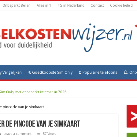
Onbeperkt Bellen
Alles in 1
4G in Nederland
Contact
Cookie beleid
y Vergelijken
Goedkoopste Sim Only
Populaire telefoons
Onbe
Sim Only met onbeperkt internet in 2026
e pincode van je simkaart
r de pincode van je simkaart
Leave a comment
57 Views