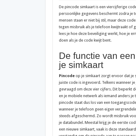
De pincode simkaart is een viercijferige code
persoonlijke gegevens beschermt zodra je t
mensen staan er niet bij stil, maar deze code
tegen misbruik als je telefoon kwijtraakt of g
lees je hoe deze beveiliging werkt, hoe je e
doen als je de code kwijt bent.
De functie van een
je simkaart
Pincode
op je simkaart zorgt ervoor dat je 
juiste code is ingevoerd. Telkens wanneer je
gevraagd om deze vier cijfers. Dit beperkt d
en je mobiele netwerk als iemand anders je t
pincode staat dus los van een toegangscode v
wanneer je telefoon geen eigen vergrendelin
steeds afgeschermd. Zo wordt misbruik voo
je databundel. Meestal krijg je de eerste cod
een nieuwe simkaart, vaak is deze standaard ‘
verstandig om de pincode aan te passen naa