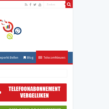
perkt Bellen
Blog
TelecomNieuws