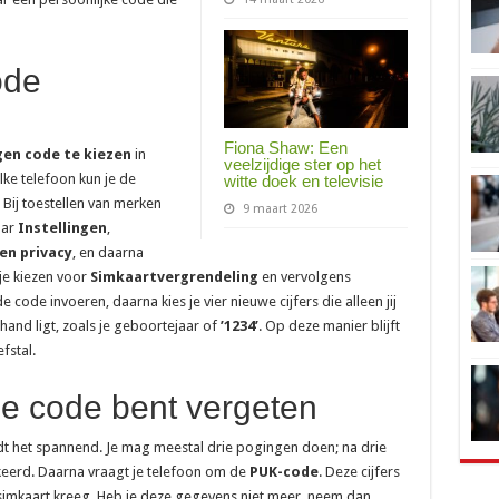
ode
Fiona Shaw: Een
gen code te kiezen
in
veelzijdige ster op het
lke telefoon kun je de
witte doek en televisie
Bij toestellen van merken
9 maart 2026
aar
Instellingen
,
 en privacy
, en daarna
 je kiezen voor
Simkaartvergrendeling
en vervolgens
e code invoeren, daarna kies je vier nieuwe cijfers die alleen jij
 hand ligt, zoals je geboortejaar of
’1234’
. Op deze manier blijft
fstal.
 je code bent vergeten
dt het spannend. Je mag meestal drie pogingen doen; na drie
keerd. Daarna vraagt je telefoon om de
PUK-code
. Deze cijfers
je simkaart kreeg. Heb je deze gegevens niet meer, neem dan