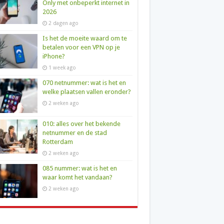
Only met onbeperkt internet in
2026
2 dagen ago
Is het de moeite waard om te
betalen voor een VPN op je
iPhone?
1 week ago
070 netnummer: wat is het en
welke plaatsen vallen eronder?
2 weken ago
010: alles over het bekende
netnummer en de stad
Rotterdam
2 weken ago
085 nummer: wat is het en
waar komt het vandaan?
2 weken ago