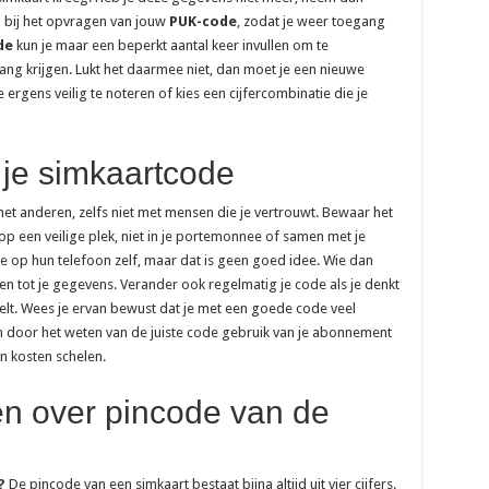
n bij het opvragen van jouw
PUK-code
, zodat je weer toegang
de
kun je maar een beperkt aantal keer invullen om te
 krijgen. Lukt het daarmee niet, dan moet je een nieuwe
rgens veilig te noteren of kies een cijfercombinatie die je
 je simkaartcode
 met anderen, zelfs niet met mensen die je vertrouwt. Bewaar het
 een veilige plek, niet in je portemonnee of samen met je
 op hun telefoon zelf, maar dat is geen goed idee. Wie dan
gen tot je gegevens. Verander ook regelmatig je code als je denkt
oelt. Wees je ervan bewust dat je met een goede code veel
en door het weten van de juiste code gebruik van je abonnement
en kosten schelen.
en over pincode van de
?
De pincode van een simkaart bestaat bijna altijd uit vier cijfers.