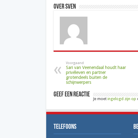
Over Sven
Voorgaand
Sari van Veenendaal houdt haar
privéleven en partner
grotendeels buiten de
schijnwerpers
Geef een reactie
Je moet
ingelogd zijn op
o
Telefoons
B