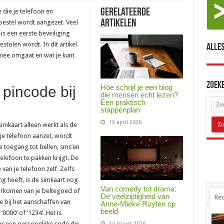
Gerelateerde
 die je telefoon en
Artikelen
oestel wordt aangezet. Veel
 is een eerste beveiliging
estolen wordt. In dit artikel
Alles
rmee omgaat en wat je kunt
Zoek
Hoe schrijf je een blog
 pincode bij
die mensen echt lezen?
Een praktisch
stappenplan
16 april 2026
simkaart alleen werkt als de
 je telefoon aanzet, wordt
e toegang tot bellen, sms’en
elefoon te pakken krijgt. De
an je telefoon zelf. Zelfs
g heeft, is de simkaart nog
Van comedy tot drama:
rkomen van je beltegoed of
De veelzijdigheid van
Rec
e bij het aanschaffen van
Anne-Mieke Ruyten op
beeld
0000’ of ‘1234’. Het is
r een persoonlijke code die
14 maart 2026