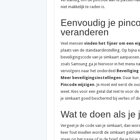
niet makkelijk te raden is.
Eenvoudig je pinc
veranderen
Veel mensen
vinden het fijner om een ei
plaats van de standaardinstelling. Op bijna e
beveiligingscode van je simkaart aanpassen. 
zoals Samsung ga je hiervoor in het menu n
vervolgens naar het onderdeel
Beveiliging
Meer beveiligingsinstellingen
. Daar kun
Pincode wijzigen
. Je moet wel eerst de oud
weet. Kies voor een getal dat niet te voor de
je simkaart goed beschermd bij verlies of die
Wat te doen als je
Vergeet je de code van je simkaart, dan wor
keer fout invullen wordt de simkaart geblok
staan op het pasje of in de brief die je bij 