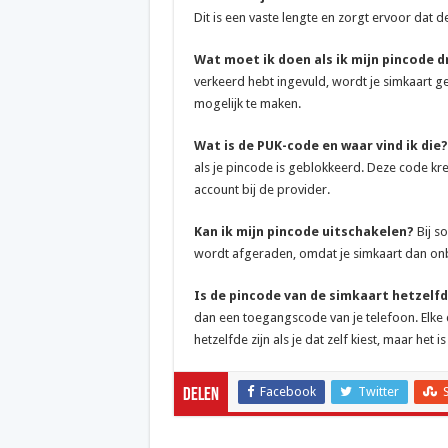
Dit is een vaste lengte en zorgt ervoor dat d
Wat moet ik doen als ik mijn pincode d
verkeerd hebt ingevuld, wordt je simkaart
mogelijk te maken.
Wat is de PUK-code en waar vind ik die?
als je pincode is geblokkeerd. Deze code kree
account bij de provider.
Kan ik mijn pincode uitschakelen?
Bij so
wordt afgeraden, omdat je simkaart dan onbes
Is de pincode van de simkaart hetzelfd
dan een toegangscode van je telefoon. Elke 
hetzelfde zijn als je dat zelf kiest, maar het is
Facebook
Twitter
Delen