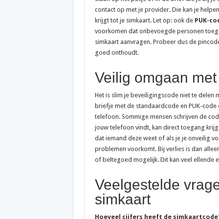
contact op met je provider. Die kan je helpe
krijgt tot je simkaart. Let op: ook de
PUK-co
voorkomen dat onbevoegde personen toegang
simkaart aanvragen. Probeer dus de pincode e
goed onthoudt.
Veilig omgaan met
Het is slim je beveiligingscode niet te delen
briefje met de standaardcode en PUK-code op
telefoon. Sommige mensen schrijven de code
jouw telefoon vindt, kan direct toegang krij
dat iemand deze weet of als je je onveilig v
problemen voorkomt. Bij verlies is dan alle
of beltegoed mogelijk. Dit kan veel ellende 
Veelgestelde vrag
simkaart
Hoeveel cijfers heeft de simkaartcode