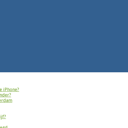
je iPhone?
onder?
terdam
jf?
legd