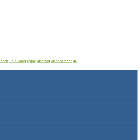
tooth
Belbundel
apple
Android
Abonnement
4G