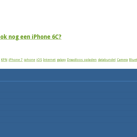
 ook nog een iPhone 6C?
KPN
iPhone 7
iphone
iOS
Internet
galaxy
Draadloos opladen
databundel
Camera
Blue