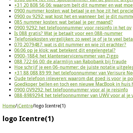
+31 20 808 56 06: waarom belt dit nummer en wat moet
0900 nummer kosten: wat betaal je en hoe zit het preci
0900 ov 9292: wat kost het en wanneer bel je dit numm
085 nummer kosten: wat betaal je per maand?
0900 9292: het telefoonnummer voor reisinfo in het ov
Is 088 gratis? Wat je betaalt voor een 088-nummer
Telefoniekosten vergelijken: zo weet je of je te veel beta
070 2079487: wat is dit nummer en wie zit erachter?
06:06 op je klok: wat betekent dit engelengetal?
0900-1884: het klantenservicenummer van Ziggo
088 722 66 00: de alarmlijn van Rabobank bij fraude
Hoe schrijf je een 06-nummer: de juiste notatie uitgele
+31 88 088 89 99: het telefoonnummer van Verisure N
Oude telefoon inleveren: waarom dat goed is voor je p
Goedkoper bellen en toch een nieuwe MacBook in huis 
0900 OV9292: het telefoonnummer voor al je reisinfo
088-8989294: het telefoonnummer van UWV voor al je 
Home
/
iCentre
/
logo Icentre(1)
logo Icentre(1)