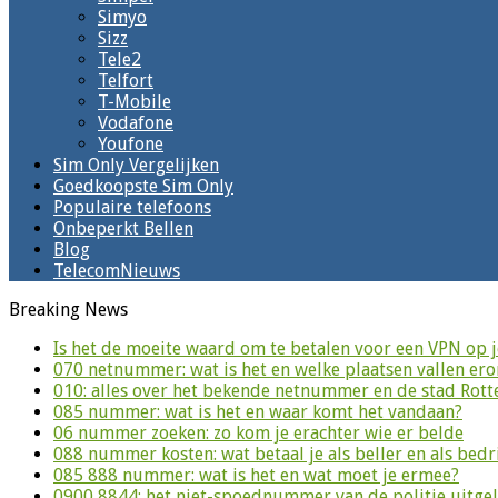
Simyo
Sizz
Tele2
Telfort
T-Mobile
Vodafone
Youfone
Sim Only Vergelijken
Goedkoopste Sim Only
Populaire telefoons
Onbeperkt Bellen
Blog
TelecomNieuws
Breaking News
Is het de moeite waard om te betalen voor een VPN op 
070 netnummer: wat is het en welke plaatsen vallen er
010: alles over het bekende netnummer en de stad Rot
085 nummer: wat is het en waar komt het vandaan?
06 nummer zoeken: zo kom je erachter wie er belde
088 nummer kosten: wat betaal je als beller en als bedri
085 888 nummer: wat is het en wat moet je ermee?
0900 8844: het niet-spoednummer van de politie uitge