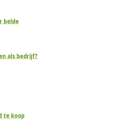
r belde
n als bedrijf?
d te koop