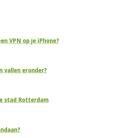
een VPN op je iPhone?
n vallen eronder?
de stad Rotterdam
andaan?