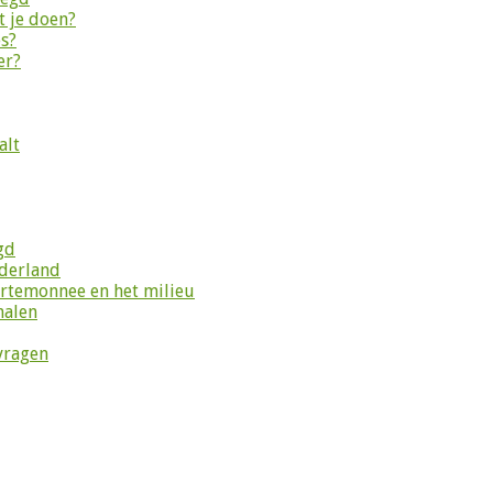
 je doen?
es?
er?
alt
gd
ederland
ortemonnee en het milieu
halen
vragen