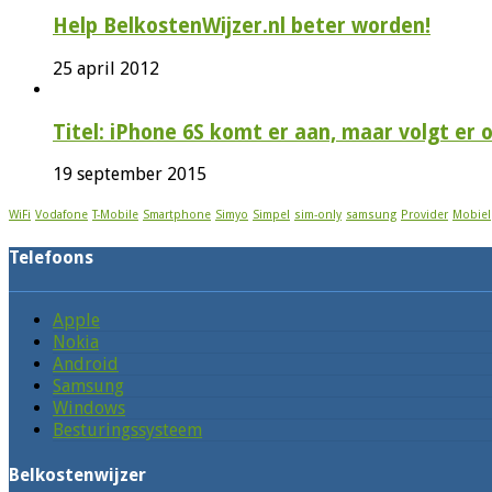
Help BelkostenWijzer.nl beter worden!
25 april 2012
Titel: iPhone 6S komt er aan, maar volgt er
19 september 2015
WiFi
Vodafone
T-Mobile
Smartphone
Simyo
Simpel
sim-only
samsung
Provider
Mobiel
Telefoons
Apple
Nokia
Android
Samsung
Windows
Besturingssysteem
Belkostenwijzer