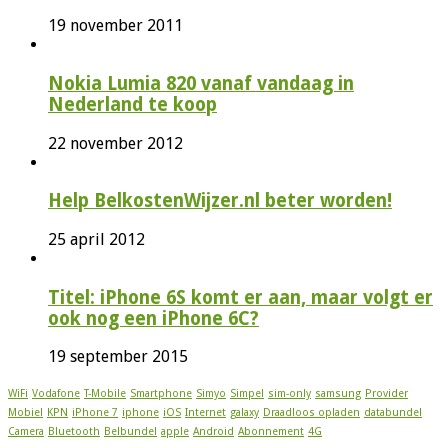
19 november 2011
Nokia Lumia 820 vanaf vandaag in
Nederland te koop
22 november 2012
Help BelkostenWijzer.nl beter worden!
25 april 2012
Titel: iPhone 6S komt er aan, maar volgt er
ook nog een iPhone 6C?
19 september 2015
WiFi
Vodafone
T-Mobile
Smartphone
Simyo
Simpel
sim-only
samsung
Provider
Mobiel
KPN
iPhone 7
iphone
iOS
Internet
galaxy
Draadloos opladen
databundel
Camera
Bluetooth
Belbundel
apple
Android
Abonnement
4G