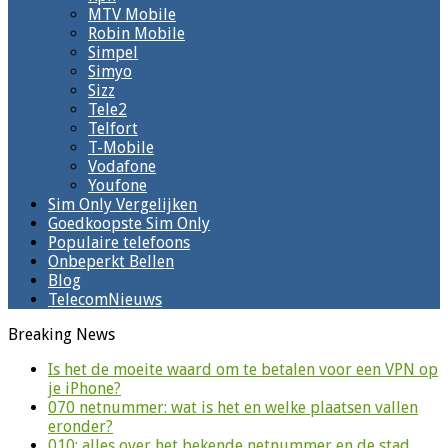
MTV Mobile
Robin Mobile
Simpel
Simyo
Sizz
Tele2
Telfort
T-Mobile
Vodafone
Youfone
Sim Only Vergelijken
Goedkoopste Sim Only
Populaire telefoons
Onbeperkt Bellen
Blog
TelecomNieuws
Breaking News
Is het de moeite waard om te betalen voor een VPN op
je iPhone?
070 netnummer: wat is het en welke plaatsen vallen
eronder?
010: alles over het bekende netnummer en de stad