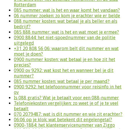
Rotterdam
085 nummer: wat is het en waar komt het vandaan?
06 nummer zoeken: zo kom je erachter wie er belde
088 nummer kosten: wat betaal je als beller en als
bedrijf?
085 888 nummer: wat is het en wat moet je ermee?
0900 8844: het niet-spoednummer van de politie
uitgelegd
+31 20 808 56 06: waarom belt dit nummer en wat
moet je doen?
0900 nummer kosten: wat betaal je en hoe zit het
precies?
0900 ov 9292: wat kost het en wanneer bel je dit
nummer?
085 nummer kosten: wat betaal je per maand?
0900 9292: het telefoonnummer voor reisinfo in het
ov
Is 088 gratis? Wat je betaalt voor een 088-nummer
Telefoniekosten vergelijken: zo weet je of je te veel
betaalt
070 2079487: wat is dit nummer en wie zit erachter?
06:06 op je klok: wat betekent dit engelengetal?
0900-1884: het klantenservicenummer van Ziggo