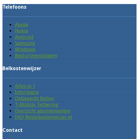
Telefoons
Apple
Nokia
Android
Samsung
Windows
Besturingssysteem
Belkostenwijzer
Alles in 1
Informatie
Onbeperkt Bellen
T-Mobile Tethering
Overzicht abonnementen
FAQ Bestelkostenwijzer.nl
Contact