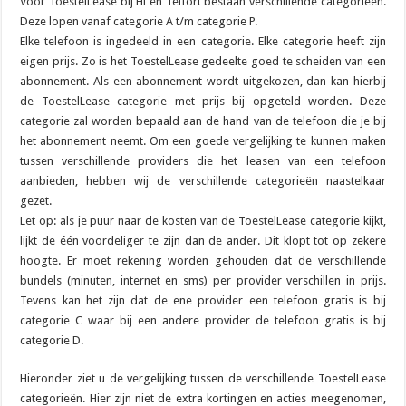
Voor ToestelLease bij Hi en Telfort bestaan verschillende categorieën.
Deze lopen vanaf categorie A t/m categorie P.
Elke telefoon is ingedeeld in een categorie. Elke categorie heeft zijn
eigen prijs. Zo is het ToestelLease gedeelte goed te scheiden van een
abonnement. Als een abonnement wordt uitgekozen, dan kan hierbij
de ToestelLease categorie met prijs bij opgeteld worden. Deze
categorie zal worden bepaald aan de hand van de telefoon die je bij
het abonnement neemt. Om een goede vergelijking te kunnen maken
tussen verschillende providers die het leasen van een telefoon
aanbieden, hebben wij de verschillende categorieën naastelkaar
gezet.
Let op: als je puur naar de kosten van de ToestelLease categorie kijkt,
lijkt de één voordeliger te zijn dan de ander. Dit klopt tot op zekere
hoogte. Er moet rekening worden gehouden dat de verschillende
bundels (minuten, internet en sms) per provider verschillen in prijs.
Tevens kan het zijn dat de ene provider een telefoon gratis is bij
categorie C waar bij een andere provider de telefoon gratis is bij
categorie D.
Hieronder ziet u de vergelijking tussen de verschillende ToestelLease
categorieën. Hier zijn niet de extra kortingen en acties meegenomen,