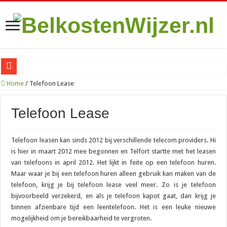
Zo vind je de goedkoopste Sim Only met onbeperkt internet in 2026
Home
/
Telefoon Lease
Is het de moeite waard om te betalen voor een VPN op je iPhone?
Telefoon Lease
070 netnummer: wat is het en welke plaatsen vallen eronder?
010: alles over het bekende netnummer en de stad Rotterdam
Telefoon leasen kan sinds 2012 bij verschillende telecom providers. Hi
085 nummer: wat is het en waar komt het vandaan?
is hier in maart 2012 mee begonnen en Telfort startte met het leasen
van telefoons in april 2012. Het lijkt in feite op een telefoon huren.
06 nummer zoeken: zo kom je erachter wie er belde
Maar waar je bij een telefoon huren alleen gebruik kan maken van de
088 nummer kosten: wat betaal je als beller en als bedrijf?
telefoon, krijg je bij telefoon lease veel meer. Zo is je telefoon
085 888 nummer: wat is het en wat moet je ermee?
bijvoorbeeld verzekerd, en als je telefoon kapot gaat, dan krijg je
binnen afzienbare tijd een leentelefoon. Het is een leuke nieuwe
0900 8844: het niet-spoednummer van de politie uitgelegd
mogelijkheid om je bereikbaarheid te vergroten.