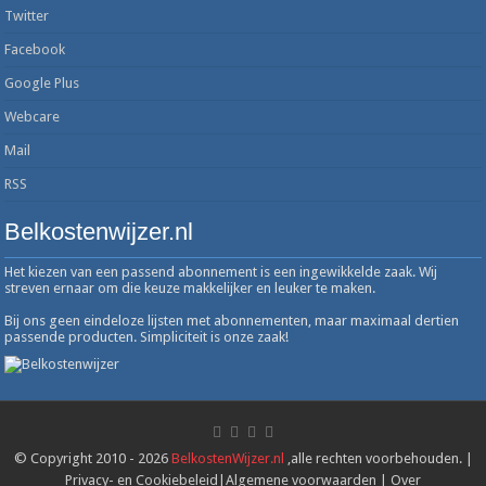
Twitter
Facebook
Google Plus
Webcare
Mail
RSS
Belkostenwijzer.nl
Het kiezen van een passend abonnement is een ingewikkelde zaak. Wij
streven ernaar om die keuze makkelijker en leuker te maken.
Bij ons geen eindeloze lijsten met abonnementen, maar maximaal dertien
passende producten. Simpliciteit is onze zaak!
© Copyright 2010 - 2026
BelkostenWijzer.nl
,alle rechten voorbehouden. |
Privacy- en Cookiebeleid
|
Algemene voorwaarden
|
Over