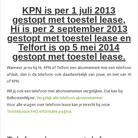
+31 20 808 56 06: waarom belt dit nummer en wat moet je doen?
KPN is per 1 juli 2013
0900 nummer kosten: wat betaal je en hoe zit het precies?
gestopt met toestel lease,
0900 ov 9292: wat kost het en wanneer bel je dit nummer?
Hi is per 2 september 2013
085 nummer kosten: wat betaal je per maand?
gestopt met toestel lease en
0900 9292: het telefoonnummer voor reisinfo in het ov
Telfort is op 5 mei 2014
Is 088 gratis? Wat je betaalt voor een 088-nummer
gestopt met toestel lease.
Telefoniekosten vergelijken: zo weet je of je te veel betaalt
Wanneer je nu bij Hi, KPN of Telfort een abonnement met een telefoon
070 2079487: wat is dit nummer en wie zit erachter?
afsluit, dan is de telefoon ook daadwerkelijk van jouw, en niet van Hi
06:06 op je klok: wat betekent dit engelengetal?
of KPN.
0900-1884: het klantenservicenummer van Ziggo
Wil jij ook een telefoon met abonnementen vergelijken. Dat kan bij
BelkostenWijzer,
Vergelijk alle telefoon abonnementen
088 722 66 00: de alarmlijn van Rabobank bij fraude
Voor alle vragen over telefoon lease kan je terecht bij onze
Hoe schrijf je een 06-nummer: de juiste notatie uitgelegd
ToestelLease FAQ informatie pagina
.
+31 88 088 89 99: het telefoonnummer van Verisure Nederland
Oude telefoon inleveren: waarom dat goed is voor je portemonnee en het milieu