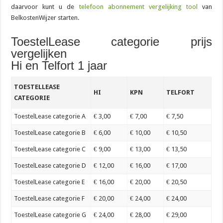
daarvoor kunt u de
telefoon abonnement vergelijking tool
van
BelkostenWijzer starten.
ToestelLease categorie prijs
vergelijken
Hi en Telfort 1 jaar
TOESTELLEASE
HI
KPN
TELFORT
CATEGORIE
ToestelLease categorie A
€ 3,00
€ 7,00
€ 7,50
ToestelLease categorie B
€ 6,00
€ 10,00
€ 10,50
ToestelLease categorie C
€ 9,00
€ 13,00
€ 13,50
ToestelLease categorie D
€ 12,00
€ 16,00
€ 17,00
ToestelLease categorie E
€ 16,00
€ 20,00
€ 20,50
ToestelLease categorie F
€ 20,00
€ 24,00
€ 24,00
ToestelLease categorie G
€ 24,00
€ 28,00
€ 29,00