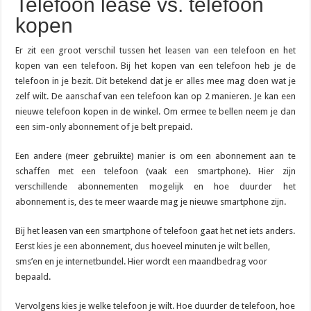
Telefoon lease vs. telefoon
Goedkoper bellen en toch een nieuwe MacBook in huis halen
kopen
0900 OV9292: het telefoonnummer voor al je reisinfo
Er zit een groot verschil tussen het leasen van een telefoon en het
kopen van een telefoon. Bij het kopen van een telefoon heb je de
telefoon in je bezit. Dit betekend dat je er alles mee mag doen wat je
zelf wilt. De aanschaf van een telefoon kan op 2 manieren. Je kan een
nieuwe telefoon kopen in de winkel. Om ermee te bellen neem je dan
een sim-only abonnement of je belt prepaid.
Een andere (meer gebruikte) manier is om een abonnement aan te
schaffen met een telefoon (vaak een smartphone). Hier zijn
verschillende abonnementen mogelijk en hoe duurder het
abonnement is, des te meer waarde mag je nieuwe smartphone zijn.
Bij het leasen van een smartphone of telefoon gaat het net iets anders.
Eerst kies je een abonnement, dus hoeveel minuten je wilt bellen,
sms’en en je internetbundel. Hier wordt een maandbedrag voor
bepaald.
Vervolgens kies je welke telefoon je wilt. Hoe duurder de telefoon, hoe