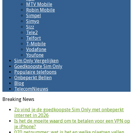
MTV Mobile
Robin Mobile
Simpel
Simyo
Sizz
Tele2
Telfort
T-Mobile
Vodafone
Youfone
Sim Only Vergelijken
Goedkoopste Sim Only
Populaire telefoons
Onbeperkt Bellen
Blog
TelecomNieuws
Breaking News
Zo vind je de goedkoopste Sim Only met onbeperkt
internet in 2026
Is het de moeite waard om te betalen voor een VPN op
je iPhone?
070 netnummer: wat is het en welke plaatsen vallen