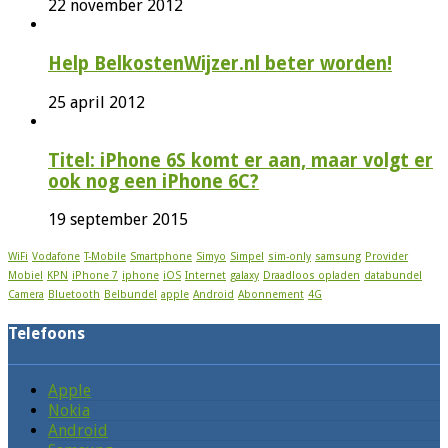
22 november 2012
Help BelkostenWijzer.nl beter worden!
25 april 2012
Titel: iPhone 6S komt er aan, maar volgt er
ook nog een iPhone 6C?
19 september 2015
WiFi
Vodafone
T-Mobile
Smartphone
Simyo
Simpel
sim-only
samsung
Provider
Mobiel
KPN
iPhone 7
iphone
iOS
Internet
galaxy
Draadloos opladen
databundel
Camera
Bluetooth
Belbundel
apple
Android
Abonnement
4G
Telefoons
Apple
Nokia
Android