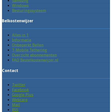
Samsung
Windows
Besturingssysteem
Belkostenwijzer
Alles in 1
Informatie
Onbeperkt Bellen
T-Mobile Tethering
Overzicht abonnementen
FAQ Bestelkostenwijzer.nl
Contact
Twitter
Facebook
Google Plus
Webcare
Mail
RSS