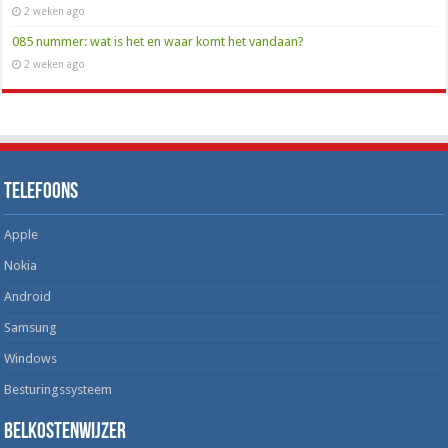
2 weken ago
085 nummer: wat is het en waar komt het vandaan?
2 weken ago
Telefoons
Apple
Nokia
Android
Samsung
Windows
Besturingssysteem
Belkostenwijzer