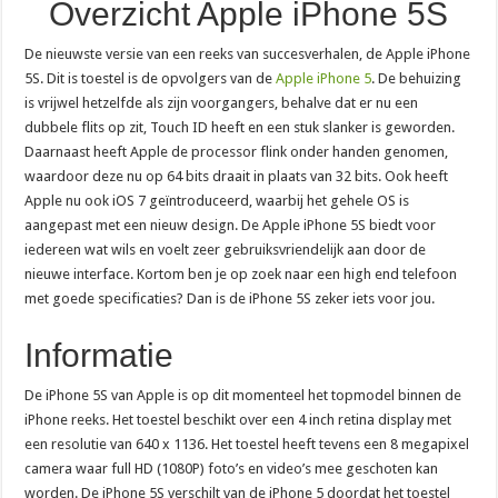
Overzicht Apple iPhone 5S
De nieuwste versie van een reeks van succesverhalen, de Apple iPhone
5S. Dit is toestel is de opvolgers van de
Apple iPhone 5
. De behuizing
is vrijwel hetzelfde als zijn voorgangers, behalve dat er nu een
dubbele flits op zit, Touch ID heeft en een stuk slanker is geworden.
Daarnaast heeft Apple de processor flink onder handen genomen,
waardoor deze nu op 64 bits draait in plaats van 32 bits. Ook heeft
Apple nu ook iOS 7 geïntroduceerd, waarbij het gehele OS is
aangepast met een nieuw design. De Apple iPhone 5S biedt voor
iedereen wat wils en voelt zeer gebruiksvriendelijk aan door de
nieuwe interface. Kortom ben je op zoek naar een high end telefoon
met goede specificaties? Dan is de iPhone 5S zeker iets voor jou.
Informatie
De iPhone 5S van Apple is op dit momenteel het topmodel binnen de
iPhone reeks. Het toestel beschikt over een 4 inch retina display met
een resolutie van 640 x 1136. Het toestel heeft tevens een 8 megapixel
camera waar full HD (1080P) foto’s en video’s mee geschoten kan
worden. De iPhone 5S verschilt van de iPhone 5 doordat het toestel