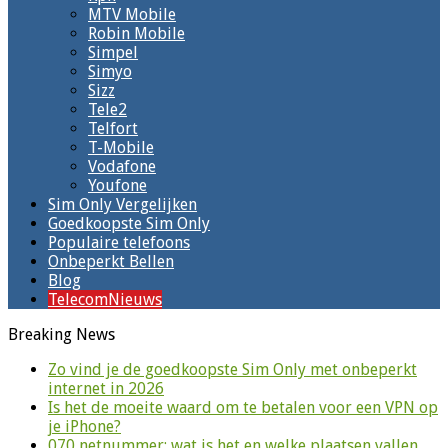
MTV Mobile
Robin Mobile
Simpel
Simyo
Sizz
Tele2
Telfort
T-Mobile
Vodafone
Youfone
Sim Only Vergelijken
Goedkoopste Sim Only
Populaire telefoons
Onbeperkt Bellen
Blog
TelecomNieuws
Breaking News
Zo vind je de goedkoopste Sim Only met onbeperkt
internet in 2026
Is het de moeite waard om te betalen voor een VPN op
je iPhone?
070 netnummer: wat is het en welke plaatsen vallen