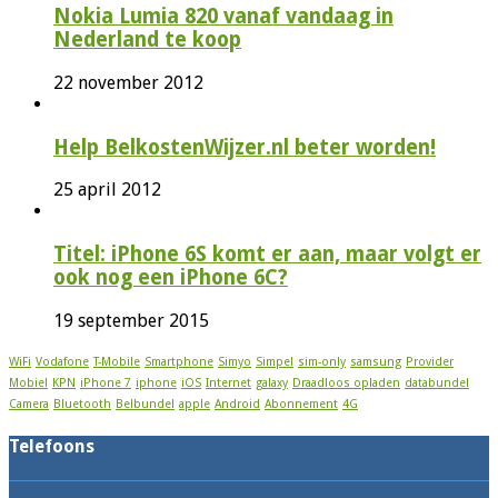
Nokia Lumia 820 vanaf vandaag in
Nederland te koop
22 november 2012
Help BelkostenWijzer.nl beter worden!
25 april 2012
Titel: iPhone 6S komt er aan, maar volgt er
ook nog een iPhone 6C?
19 september 2015
WiFi
Vodafone
T-Mobile
Smartphone
Simyo
Simpel
sim-only
samsung
Provider
Mobiel
KPN
iPhone 7
iphone
iOS
Internet
galaxy
Draadloos opladen
databundel
Camera
Bluetooth
Belbundel
apple
Android
Abonnement
4G
Telefoons