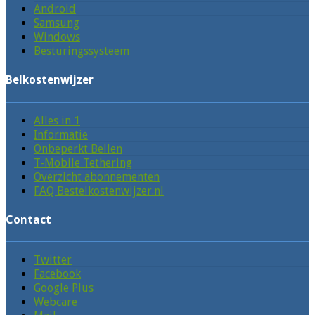
Android
Samsung
Windows
Besturingssysteem
Belkostenwijzer
Alles in 1
Informatie
Onbeperkt Bellen
T-Mobile Tethering
Overzicht abonnementen
FAQ Bestelkostenwijzer.nl
Contact
Twitter
Facebook
Google Plus
Webcare