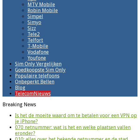
MTV Mobile
Robin Mobile
Simpel
Simyo
Sizz
Tele2
Telfort
T-Mobile
Vodafone
Youfone
Sim Only Vergelijken
Goedkoopste Sim Only
Populaire telefoons
Onbeperkt Bellen
Blog
TelecomNieuws
Breaking News
Is het de moeite waard om te betalen voor een VPN op
je iPhone?
070 netnummer: wat is het en welke plaatsen vallen
eronder?
010: alles over het bekende netnummer en de stad