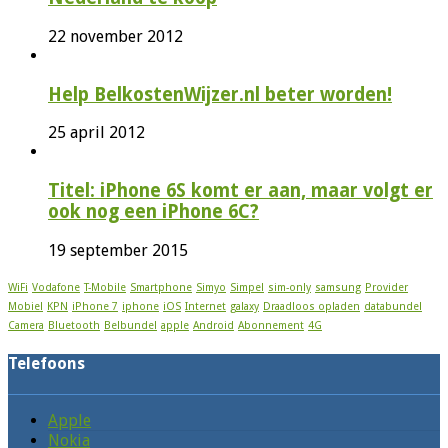
22 november 2012
Help BelkostenWijzer.nl beter worden!
25 april 2012
Titel: iPhone 6S komt er aan, maar volgt er
ook nog een iPhone 6C?
19 september 2015
WiFi
Vodafone
T-Mobile
Smartphone
Simyo
Simpel
sim-only
samsung
Provider
Mobiel
KPN
iPhone 7
iphone
iOS
Internet
galaxy
Draadloos opladen
databundel
Camera
Bluetooth
Belbundel
apple
Android
Abonnement
4G
Telefoons
Apple
Nokia