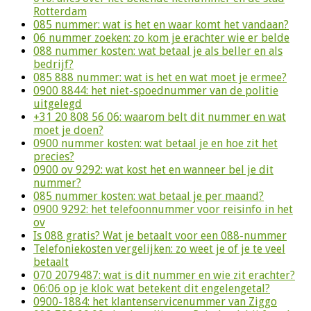
Rotterdam
085 nummer: wat is het en waar komt het vandaan?
06 nummer zoeken: zo kom je erachter wie er belde
088 nummer kosten: wat betaal je als beller en als
bedrijf?
085 888 nummer: wat is het en wat moet je ermee?
0900 8844: het niet-spoednummer van de politie
uitgelegd
+31 20 808 56 06: waarom belt dit nummer en wat
moet je doen?
0900 nummer kosten: wat betaal je en hoe zit het
precies?
0900 ov 9292: wat kost het en wanneer bel je dit
nummer?
085 nummer kosten: wat betaal je per maand?
0900 9292: het telefoonnummer voor reisinfo in het
ov
Is 088 gratis? Wat je betaalt voor een 088-nummer
Telefoniekosten vergelijken: zo weet je of je te veel
betaalt
070 2079487: wat is dit nummer en wie zit erachter?
06:06 op je klok: wat betekent dit engelengetal?
0900-1884: het klantenservicenummer van Ziggo