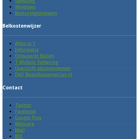
Samsung
Windows
Besturingssysteem
Belkostenwijzer
Alles in 1
Informatie
Onbeperkt Bellen
T-Mobile Tethering
Overzicht abonnementen
FAQ Bestelkostenwijzer.nl
Contact
Twitter
Facebook
Google Plus
Webcare
Mail
RSS