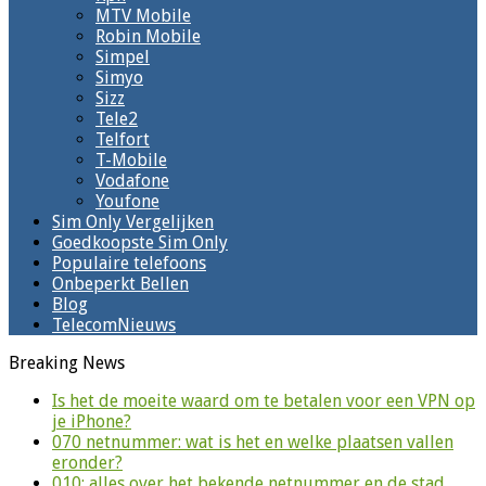
MTV Mobile
Robin Mobile
Simpel
Simyo
Sizz
Tele2
Telfort
T-Mobile
Vodafone
Youfone
Sim Only Vergelijken
Goedkoopste Sim Only
Populaire telefoons
Onbeperkt Bellen
Blog
TelecomNieuws
Breaking News
Is het de moeite waard om te betalen voor een VPN op
je iPhone?
070 netnummer: wat is het en welke plaatsen vallen
eronder?
010: alles over het bekende netnummer en de stad