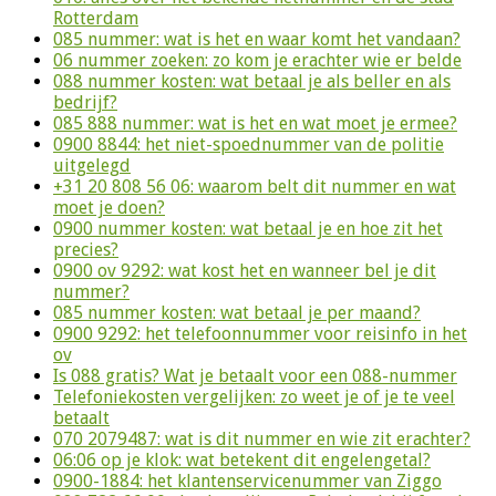
Rotterdam
085 nummer: wat is het en waar komt het vandaan?
06 nummer zoeken: zo kom je erachter wie er belde
088 nummer kosten: wat betaal je als beller en als
bedrijf?
085 888 nummer: wat is het en wat moet je ermee?
0900 8844: het niet-spoednummer van de politie
uitgelegd
+31 20 808 56 06: waarom belt dit nummer en wat
moet je doen?
0900 nummer kosten: wat betaal je en hoe zit het
precies?
0900 ov 9292: wat kost het en wanneer bel je dit
nummer?
085 nummer kosten: wat betaal je per maand?
0900 9292: het telefoonnummer voor reisinfo in het
ov
Is 088 gratis? Wat je betaalt voor een 088-nummer
Telefoniekosten vergelijken: zo weet je of je te veel
betaalt
070 2079487: wat is dit nummer en wie zit erachter?
06:06 op je klok: wat betekent dit engelengetal?
0900-1884: het klantenservicenummer van Ziggo