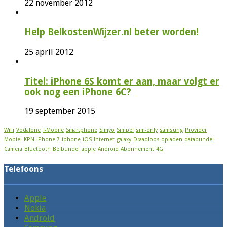
22 november 2012
Help BelkostenWijzer.nl beter worden!
25 april 2012
Titel: iPhone 6S komt er aan, maar volgt er
ook nog een iPhone 6C?
19 september 2015
WiFi
Vodafone
T-Mobile
Smartphone
Simyo
Simpel
sim-only
samsung
Provider
Mobiel
KPN
iPhone 7
iphone
iOS
Internet
galaxy
Draadloos opladen
databundel
Camera
Bluetooth
Belbundel
apple
Android
Abonnement
4G
Telefoons
Apple
Nokia
Android