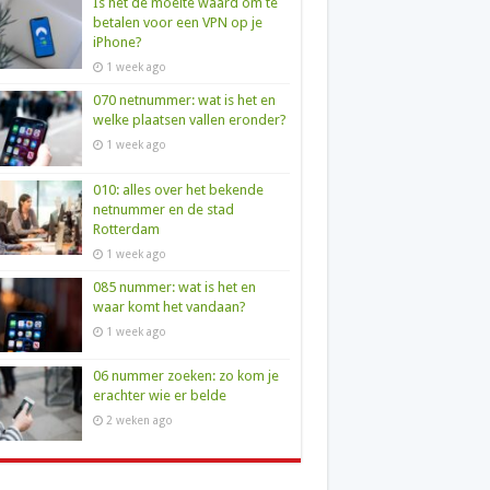
Is het de moeite waard om te
betalen voor een VPN op je
iPhone?
1 week ago
070 netnummer: wat is het en
welke plaatsen vallen eronder?
1 week ago
010: alles over het bekende
netnummer en de stad
Rotterdam
1 week ago
085 nummer: wat is het en
waar komt het vandaan?
1 week ago
06 nummer zoeken: zo kom je
erachter wie er belde
2 weken ago