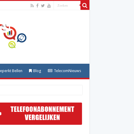
perkt Bellen
Blog
TelecomNieuws