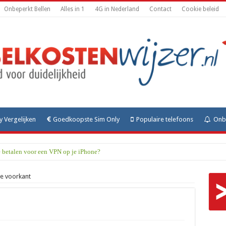
Onbeperkt Bellen
Alles in 1
4G in Nederland
Contact
Cookie beleid
y Vergelijken
Goedkoopste Sim Only
Populaire telefoons
Onbe
e betalen voor een VPN op je iPhone?
e voorkant