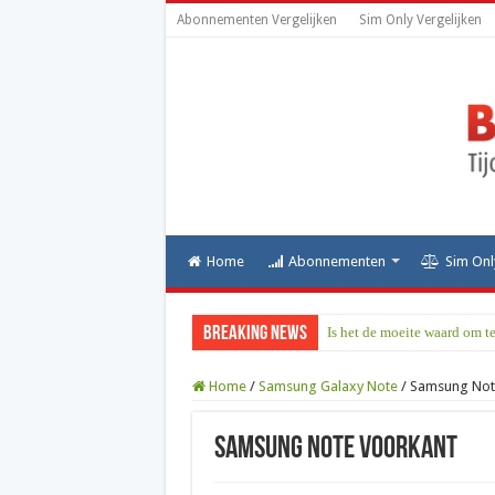
Abonnementen Vergelijken
Sim Only Vergelijken
Home
Abonnementen
Sim Onl
Breaking News
Is het de moeite waard om t
Home
/
Samsung Galaxy Note
/
Samsung Not
Samsung Note voorkant