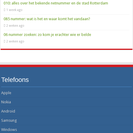
010: alles over het bekende netnummer en de stad Rotterdam
1 week ago
085 nummer: wat is het en waar komt het vandaan?
2 weken ago
06 nummer zoeken: zo kom je erachter wie er belde
2 weken ago
Telefoons
Apple
Nokia
Android
Samsung
Windows