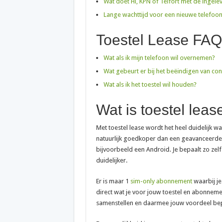
Wat doet Hi, KPN of Telfort met de ingele
Lange wachttijd voor een nieuwe telefoon
Toestel Lease FAQ
Wat als ik mijn telefoon wil overnemen?
Wat gebeurt er bij het beëindigen van con
Wat als ik het toestel wil houden?
Wat is toestel leas
Met toestel lease wordt het heel duidelijk wat
natuurlijk goedkoper dan een geavanceerde s
bijvoorbeeld een Android. Je bepaalt zo ze
duidelijker.
Er is maar 1
sim-only abonnement
waarbij je
direct wat je voor jouw toestel en abonneme
samenstellen en daarmee jouw voordeel be