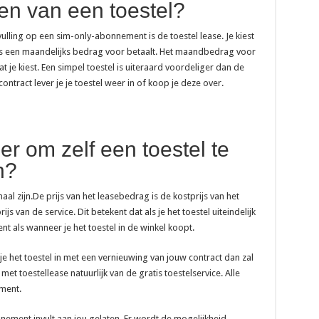
en van een toestel?
lling op een sim-only-abonnement is de toestel lease. Je kiest
gens een maandelijks bedrag voor betaalt. Het maandbedrag voor
dat je kiest. Een simpel toestel is uiteraard voordeliger dan de
ntract lever je je toestel weer in of koop je deze over.
er om zelf een toestel te
n?
aal zijn.De prijs van het leasebedrag is de kostprijs van het
s van de service. Dit betekent dat als je het toestel uiteindelijk
nt als wanneer je het toestel in de winkel koopt.
l je het toestel in met een vernieuwing van jouw contract dan zal
 met toestellease natuurlijk van de gratis toestelservice. Alle
ment.
nement invult aan jou gelaten. Er wordt de mogelijkheid