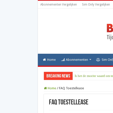
Abonnementen Vergelijken
Sim Only Vergelijken
Home
Abonnementen
Sim Onl
Breaking News
Is het de moeite waard om t
Home
/
FAQ Toestellease
FAQ Toestellease