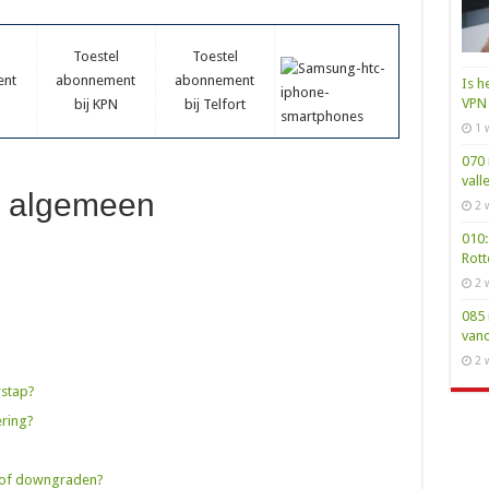
Toestel
Toestel
ent
abonnement
abonnement
Is h
VPN 
bij KPN
bij Telfort
1 
070 
vall
Q algemeen
2 
010:
Rot
2 
085 
van
2 
rstap?
ering?
n of downgraden?