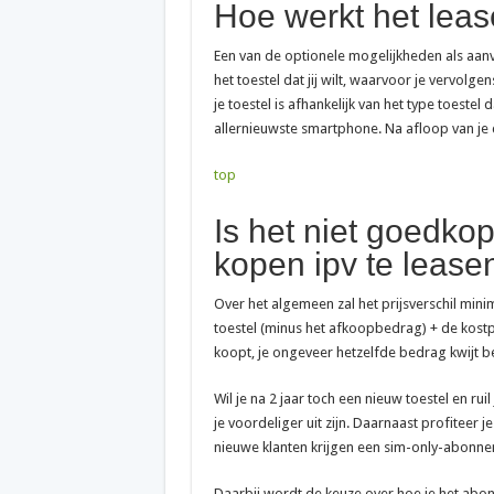
Hoe werkt het leas
Een van de optionele mogelijkheden als aanvu
het toestel dat jij wilt, waarvoor je vervol
je toestel is afhankelijk van het type toestel 
allernieuwste smartphone. Na afloop van je co
top
Is het niet goedkop
kopen ipv te lease
Over het algemeen zal het prijsverschil minim
toestel (minus het afkoopbedrag) + de kostprij
koopt, je ongeveer hetzelfde bedrag kwijt be
Wil je na 2 jaar toch een nieuw toestel en rui
je voordeliger uit zijn. Daarnaast profiteer je
nieuwe klanten krijgen een sim-only-abonne
Daarbij wordt de keuze over hoe je het abon