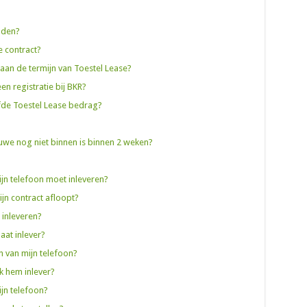
ouden?
e contract?
 aan de termijn van Toestel Lease?
een registratie bij BKR?
lfde Toestel Lease bedrag?
ieuwe nog niet binnen is binnen 2 weken?
mijn telefoon moet inleveren?
jn contract afloopt?
l inleveren?
laat inlever?
n van mijn telefoon?
ik hem inlever?
ijn telefoon?