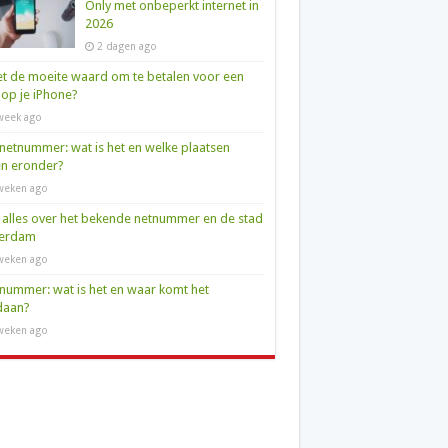
Only met onbeperkt internet in
2026
2 dagen ago
et de moeite waard om te betalen voor een
op je iPhone?
week ago
netnummer: wat is het en welke plaatsen
en eronder?
weken ago
 alles over het bekende netnummer en de stad
terdam
weken ago
nummer: wat is het en waar komt het
daan?
weken ago