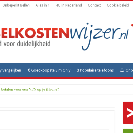
Onbeperkt Bellen
Alles in 1
4G in Nederland
Contact
Cookie beleid
y Vergelijken
Goedkoopste Sim Only
Populaire telefoons
Onbe
e betalen voor een VPN op je iPhone?