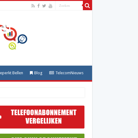
perkt Bellen
Blog
TelecomNieuws