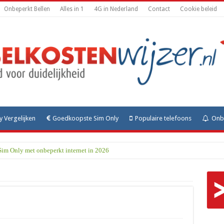
Onbeperkt Bellen
Alles in 1
4G in Nederland
Contact
Cookie beleid
y Vergelijken
Goedkoopste Sim Only
Populaire telefoons
Onbe
Sim Only met onbeperkt internet in 2026