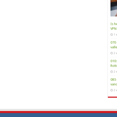
Is h
VPN 
1 
070 
vall
2 
010:
Rot
2 
085 
van
2 