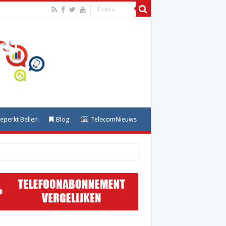
perkt Bellen
Blog
TelecomNieuws