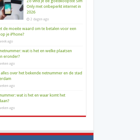
Zo vind je de goedkoopste Sim
Only met onbeperkt internet in
2026
2 dagen ago
et de moeite waard om te betalen voor een
op je iPhone?
week ago
netnummer: wat is het en welke plaatsen
en eronder?
weken ago
 alles over het bekende netnummer en de stad
terdam
weken ago
nummer: wat is het en waar komt het
daan?
weken ago