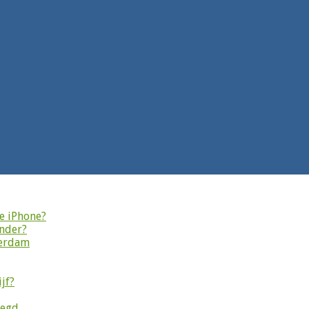
je iPhone?
onder?
terdam
jf?
legd