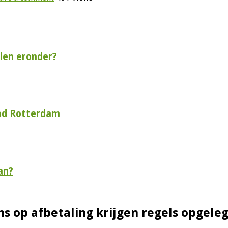
len eronder?
tad Rotterdam
an?
s op afbetaling krijgen regels opgele