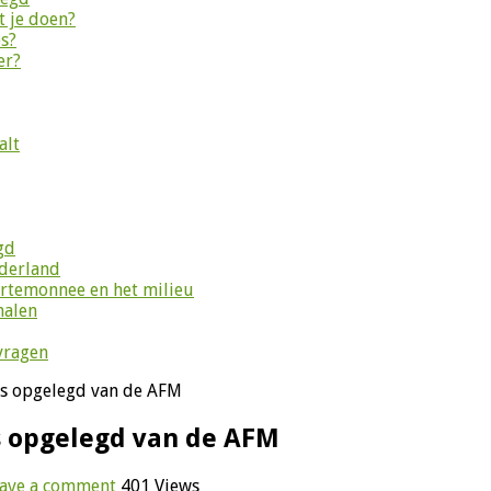
 je doen?
es?
er?
alt
gd
ederland
ortemonnee en het milieu
halen
vragen
els opgelegd van de AFM
ls opgelegd van de AFM
ave a comment
401 Views