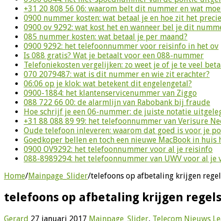
+31 20 808 56 06: waarom belt dit nummer en wat moet
0900 nummer kosten: wat betaal je en hoe zit het preci
0900 ov 9292: wat kost het en wanneer bel je dit numm
085 nummer kosten: wat betaal je per maand?
0900 9292: het telefoonnummer voor reisinfo in het ov
Is 088 gratis? Wat je betaalt voor een 088-nummer
Telefoniekosten vergelijken: zo weet je of je te veel beta
070 2079487: wat is dit nummer en wie zit erachter?
06:06 op je klok: wat betekent dit engelengetal?
0900-1884: het klantenservicenummer van Ziggo
088 722 66 00: de alarmlijn van Rabobank bij fraude
Hoe schrijf je een 06-nummer: de juiste notatie uitgele
+31 88 088 89 99: het telefoonnummer van Verisure N
Oude telefoon inleveren: waarom dat goed is voor je p
Goedkoper bellen en toch een nieuwe MacBook in huis 
0900 OV9292: het telefoonnummer voor al je reisinfo
088-8989294: het telefoonnummer van UWV voor al je 
Home
/
Mainpage_Slider
/
telefoons op afbetaling krijgen reg
telefoons op afbetaling krijgen rege
Gerard
27 januari 2017
Mainpage_Slider
,
Telecom Nieuws
Le