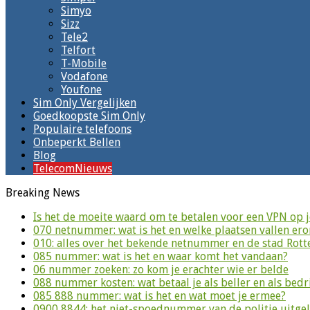
Simyo
Sizz
Tele2
Telfort
T-Mobile
Vodafone
Youfone
Sim Only Vergelijken
Goedkoopste Sim Only
Populaire telefoons
Onbeperkt Bellen
Blog
TelecomNieuws
Breaking News
Is het de moeite waard om te betalen voor een VPN op 
070 netnummer: wat is het en welke plaatsen vallen er
010: alles over het bekende netnummer en de stad Rot
085 nummer: wat is het en waar komt het vandaan?
06 nummer zoeken: zo kom je erachter wie er belde
088 nummer kosten: wat betaal je als beller en als bedri
085 888 nummer: wat is het en wat moet je ermee?
0900 8844: het niet-spoednummer van de politie uitge