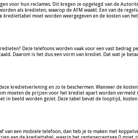
en voor hun reclames. Dit kregen ze opgelegd van de Autorite
rden als kredieten, waarop de AFM waakt. Een van de regels die
de krediettabel moet worden weergegeven en de kosten van he
kredieten? Deze telefoons worden vaak voor een vast bedrag 
aald. Daarom is het dus een vorm van krediet. Dat wat je beta
eze kredietverlening en zo te beschermen. Wanneer de kosten v
rom moeten de prijzen voor het krediet apart worden vermeld
in beeld worden gezet. Deze tabel bevat de looptijd, kosten v
chaf van een mobiele telefoon, dan heb je te maken met koppe
zien aan de krediettabel, waarin het rentepercentage 0 moet zi