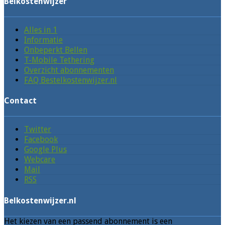
Belkostenwijzer
Alles in 1
Informatie
Onbeperkt Bellen
T-Mobile Tethering
Overzicht abonnementen
FAQ Bestelkostenwijzer.nl
Contact
Twitter
Facebook
Google Plus
Webcare
Mail
RSS
Belkostenwijzer.nl
Het kiezen van een passend abonnement is een