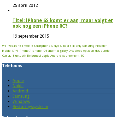
25 april 2012
Titel: iPhone 6S komt er aan, maar volgt er
ook nog een iPhone 6C?
19 september 2015
WiFi
Vodafone
T-Mobile
Smartphone
Simyo
Simpel
sim-only
samsung
Provider
Mobiel
KPN
iPhone 7
iphone
iOS
Internet
galaxy
Draadloos opladen
databundel
Camera
Bluetooth
Belbundel
apple
Android
Abonnement
4G
Telefoons
Apple
Nokia
Android
Samsung
Windows
Besturingssysteem