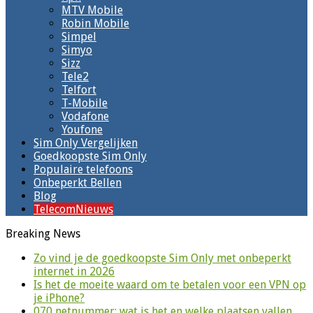
MTV Mobile
Robin Mobile
Simpel
Simyo
Sizz
Tele2
Telfort
T-Mobile
Vodafone
Youfone
Sim Only Vergelijken
Goedkoopste Sim Only
Populaire telefoons
Onbeperkt Bellen
Blog
TelecomNieuws
Breaking News
Zo vind je de goedkoopste Sim Only met onbeperkt
internet in 2026
Is het de moeite waard om te betalen voor een VPN op
je iPhone?
070 netnummer: wat is het en welke plaatsen vallen