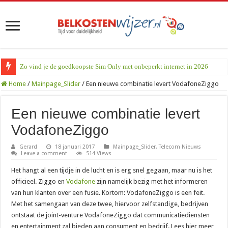
Zo vind je de goedkoopste Sim Only met onbeperkt internet in 2026
Home
/
Mainpage_Slider
/
Een nieuwe combinatie levert VodafoneZiggo
Een nieuwe combinatie levert
VodafoneZiggo
Gerard
18 januari 2017
Mainpage_Slider
,
Telecom Nieuws
Leave a comment
514 Views
Het hangt al een tijdje in de lucht en is erg snel gegaan, maar nu is het
officieel. Ziggo en
Vodafone
zijn namelijk bezig met het informeren
van hun klanten over een fusie. Kortom: VodafoneZiggo is een feit.
Met het samengaan van deze twee, hiervoor zelfstandige, bedrijven
ontstaat de joint-venture VodafoneZiggo dat communicatiediensten
en entertainment zal bieden aan consument en bedrijf. Lees hier meer