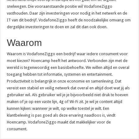
snelwegen. Die vooraanstaande positie wil VodafoneZiggo
vasthouden. Daar zijn investeringen voor nodig in het netwerk en de
IT van dit bedrijf. VodafoneZiggo heeft de noodzakelijke omvang om
dergelijke investeringen te doen en zal dit dan ook doen.
Waarom
Waarom is VodafoneZiggo een bedrijf waar iedere consument voor
moet kiezen? Hoencamp heeft het antwoord. Verbonden zijn met de
wereld is tegenwoordig een basisbehoefte. We willen altijd en overal
toegang hebben tot informatie, systemen en entertainment.
Productiviteit is belangrijk in onze economie en samenleving. Dat
vereist een stabiel en veilig netwerk dat overal en altijd doet wat jij als
gebruiker wil. Als gebruiker wil je je bijvoorbeeld niet druk te hoeven
maken of je op een vaste lijn, 4g of Wi-Fi zit. Je wil je content altijd
kunnen kijken: wanneer je wilt, op welke toestel je wilt. Een
klantbeleving is pas goed als deze ervaring naadloos is, vindt
Hoencamp. VodafoneZiggo maakt dat makkelijker voor de
consument.