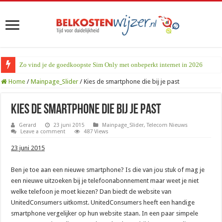
Zo vind je de goedkoopste Sim Only met onbeperkt internet in 2026
Home
/
Mainpage_Slider
/
Kies de smartphone die bij je past
Kies de smartphone die bij je past
Gerard
23 juni 2015
Mainpage_Slider
,
Telecom Nieuws
Leave a comment
487 Views
23 juni 2015
Ben je toe aan een nieuwe smartphone? Is die van jou stuk of mag je
een nieuwe uitzoeken bij je telefoonabonnement maar weet je niet
welke telefoon je moet kiezen? Dan biedt de website van
UnitedConsumers uitkomst. UnitedConsumers heeft een handige
smartphone vergelijker op hun website staan. In een paar simpele