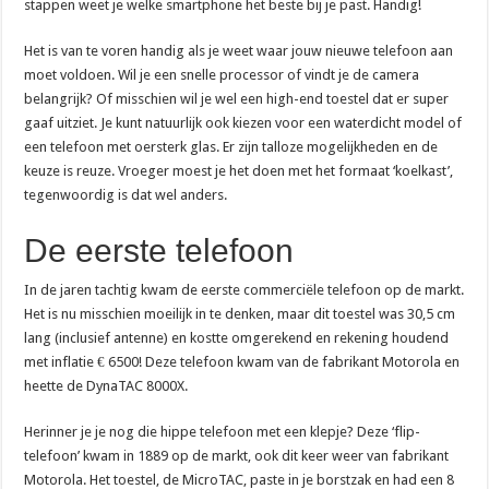
stappen weet je welke smartphone het beste bij je past. Handig!
Het is van te voren handig als je weet waar jouw nieuwe telefoon aan
moet voldoen. Wil je een snelle processor of vindt je de camera
belangrijk? Of misschien wil je wel een high-end toestel dat er super
gaaf uitziet. Je kunt natuurlijk ook kiezen voor een waterdicht model of
een telefoon met oersterk glas. Er zijn talloze mogelijkheden en de
keuze is reuze. Vroeger moest je het doen met het formaat ‘koelkast’,
tegenwoordig is dat wel anders.
De eerste telefoon
In de jaren tachtig kwam de eerste commerciële telefoon op de markt.
Het is nu misschien moeilijk in te denken, maar dit toestel was 30,5 cm
lang (inclusief antenne) en kostte omgerekend en rekening houdend
met inflatie € 6500! Deze telefoon kwam van de fabrikant Motorola en
heette de DynaTAC 8000X.
Herinner je je nog die hippe telefoon met een klepje? Deze ‘flip-
telefoon’ kwam in 1889 op de markt, ook dit keer weer van fabrikant
Motorola. Het toestel, de MicroTAC, paste in je borstzak en had een 8