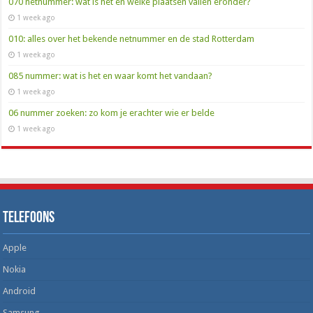
070 netnummer: wat is het en welke plaatsen vallen eronder?
1 week ago
010: alles over het bekende netnummer en de stad Rotterdam
1 week ago
085 nummer: wat is het en waar komt het vandaan?
1 week ago
06 nummer zoeken: zo kom je erachter wie er belde
1 week ago
Telefoons
Apple
Nokia
Android
Samsung