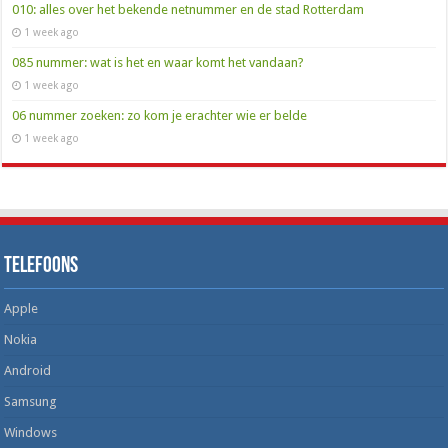
010: alles over het bekende netnummer en de stad Rotterdam
1 week ago
085 nummer: wat is het en waar komt het vandaan?
1 week ago
06 nummer zoeken: zo kom je erachter wie er belde
1 week ago
Telefoons
Apple
Nokia
Android
Samsung
Windows