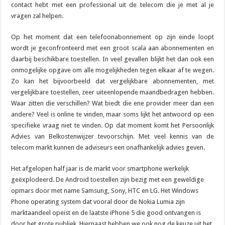
contact hebt met een professional uit de telecom die je met al je
vragen zal helpen.
Op het moment dat een telefoonabonnement op zijn einde loopt
wordt je geconfronteerd met een groot scala aan abonnementen en
daarbij beschikbare toestellen. In veel gevallen blijkt het dan ook een
onmogelijke opgave om alle mogelijkheden tegen elkaar af te wegen.
Zo kan het bijvoorbeeld dat vergelijkbare abonnementen, met
vergelijkbare toestellen, zeer uiteenlopende maandbedragen hebben.
Waar zitten die verschillen? Wat biedt die ene provider meer dan een
andere? Veel is online te vinden, maar soms lijkt het antwoord op een
specifieke vraag niet te vinden. Op dat moment komt het Persoonlijk
Advies van Belkostenwijzer tevoorschijn. Met veel kennis van de
telecom markt kunnen de adviseurs een onafhankelijk advies geven.
Het afgelopen half jaar is de markt voor smartphone werkelijk
geëxplodeerd. De Android toestellen zijn bezig met een geweldige
opmars door met name Samsung, Sony, HTC en LG. Het Windows
Phone operating system dat vooral door de Nokia Lumia zijn
marktaandeel opeist en de laatste iPhone 5 die good ontvangen is
door het grote publiek. Hiernaast hebben we ook nog de keuze uit het