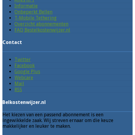
Informatie
Onbeperkt Bellen
T-Mobile Tethering
Overzicht abonnementen
FAQ Bestelkostenwijzer.nl
Contact
Twitter
Facebook
Google Plus
Webcare
Mail
RSS
Belkostenwijzer.nl
Het kiezen van een passend abonnement is een
ingewikkelde zaak. Wij streven ernaar om die keuze
makkelijker en leuker te maken.