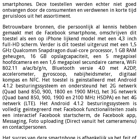
smartphones. Deze toestellen werden echter niet goed
ontvangen door de consumenten en verdwenen in korte tijd
geruisloos uit het assortiment.
Betrouwbare bronnen, die persoonlijk al kennis hebben
gemaakt met de Facebook smartphone, omschrijven dit
toestel als een op iPhone lijkend model met een 4,3 inch
full-HD scherm. Verder is dit toestel uitgerust met een 1,5
GHz Qualcomm Snapdragon dual-core processor, 1 GB RAM
geheugen, 16 GB opslagcapaciteit, een 5 megapixel
hoofdcamera en een 1,6 megapixel secundaire camera, WiFi
802.11 a/ac/b/g/n, Bluetooth versie 4.0 met A2DP,
accelerometer, gyroscoop, nabijheidsmeter, digitaal
kompas en NFC. Het toestel is geïnstalleerd met Android
4.1.2 besturingssysteem en ondersteund het 2G netwerk
(Quad band 850, 900, 1800 en 1900 MHz), het 3G netwerk
(Quad band 850, 900, 1900 en 2100 MHz HSDPA) en het 4G
netwerk (LTE). Het Android 4.1.2 besturingssysteem is
volledig geïntegreerd met Facebook functionaliteiten zoals
een interactief Facebook startscherm, de Facebook app,
Messaging, Foto uploading (Direct vanuit het cameramenu)
en contactpersonen.
Het succes van deze smartphone is afhankelijk va het feit of