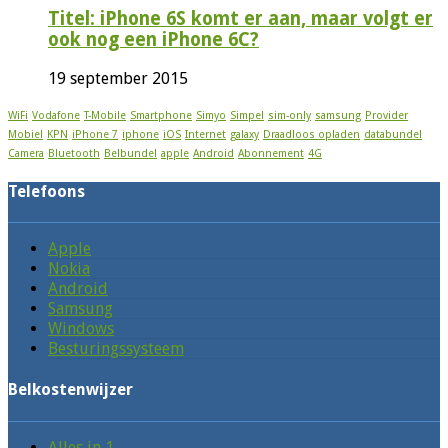
Titel: iPhone 6S komt er aan, maar volgt er
ook nog een iPhone 6C?
19 september 2015
WiFi
Vodafone
T-Mobile
Smartphone
Simyo
Simpel
sim-only
samsung
Provider
Mobiel
KPN
iPhone 7
iphone
iOS
Internet
galaxy
Draadloos opladen
databundel
Camera
Bluetooth
Belbundel
apple
Android
Abonnement
4G
Telefoons
Apple
Nokia
Android
Samsung
Windows
Besturingssysteem
Belkostenwijzer
Alles in 1