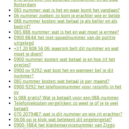
Rotterdam
085 nummer: wat is het en waar komt het vandaan?
06 nummer zoeken: zo kom je erachter wie er belde
088 nummer kosten: wat betaal je als beller en als
bedrijf?
085 888 nummer: wat is het en wat moet je ermee?
0900 8844: het niet-spoednummer van de politie
uitgelegd
+31 20 808 56 06: waarom belt dit nummer en wat
moet je doen?
0900 nummer kosten: wat betaal je en hoe zit het
precies?
0900 ov 9292: wat kost het en wanneer bel je dit
nummer?
085 nummer kosten: wat betaal je per maand?
0900 9292: het telefoonnummer voor reisinfo in het
ov
Is 088 gratis? Wat je betaalt voor een 088-nummer
Telefoniekosten vergelijken: zo weet je of je te veel
betaalt
070 2079487: wat is dit nummer en wie zit erachter?
06:06 op je klok: wat betekent dit engelengetal?
0900-1884: het klantenservicenummer van Ziggo