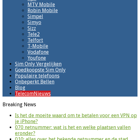
MTV Mobile
Robin Mobile
Simpel
Simyo
Sizz
Tele2
Telfort
T-Mobile
Vodafone
Youfone
Sim Only Vergelijken
Goedkoopste Sim Only
Populaire telefoons
Onbeperkt Bellen
Blog
TelecomNieuws
Breaking News
Is het de moeite waard om te betalen voor een VPN op
je iPhone?
070 netnummer: wat is het en welke plaatsen vallen
eronder?
010: alles over het bekende netnummer en de stad