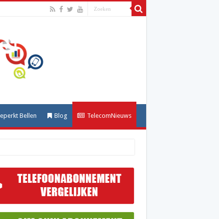
perkt Bellen
Blog
TelecomNieuws