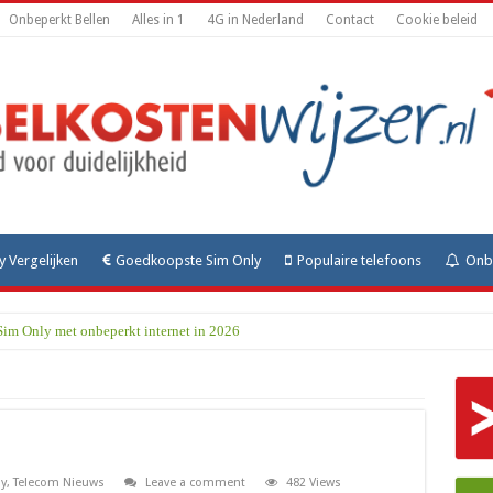
Onbeperkt Bellen
Alles in 1
4G in Nederland
Contact
Cookie beleid
y Vergelijken
Goedkoopste Sim Only
Populaire telefoons
Onbe
Sim Only met onbeperkt internet in 2026
y
,
Telecom Nieuws
Leave a comment
482 Views