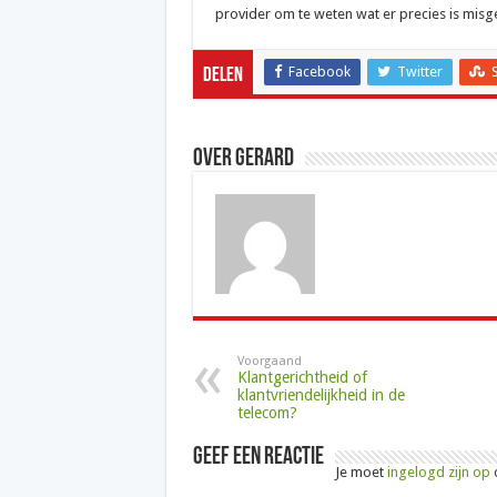
provider om te weten wat er precies is mis
Facebook
Twitter
Delen
Over Gerard
Voorgaand
Klantgerichtheid of
klantvriendelijkheid in de
telecom?
Geef een reactie
Je moet
ingelogd zijn op
o