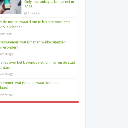
Only met onbeperkt internet in
2026
1 dag ago
et de moeite waard om te betalen voor een
op je iPhone?
week ago
netnummer: wat is het en welke plaatsen
en eronder?
weken ago
 alles over het bekende netnummer en de stad
terdam
weken ago
nummer: wat is het en waar komt het
daan?
weken ago