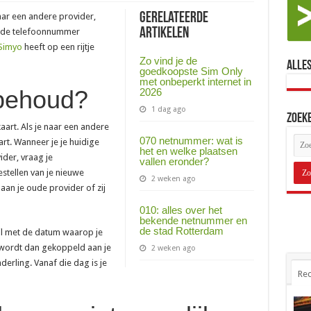
Gerelateerde
aar een andere provider,
Artikelen
oude telefoonnummer
Simyo
heeft op een rijtje
Zo vind je de
Alles
goedkoopste Sim Only
met onbeperkt internet in
behoud?
2026
1 dag ago
Zoek
art. Als je naar een andere
070 netnummer: wat is
art. Wanneer je je huidige
het en welke plaatsen
der, vraag je
vallen eronder?
stellen van je nieuwe
2 weken ago
an je oude provider of zij
010: alles over het
bekende netnummer en
de stad Rotterdam
il met de datum waarop je
wordt dan gekoppeld aan je
2 weken ago
derling. Vanaf die dag is je
Rec