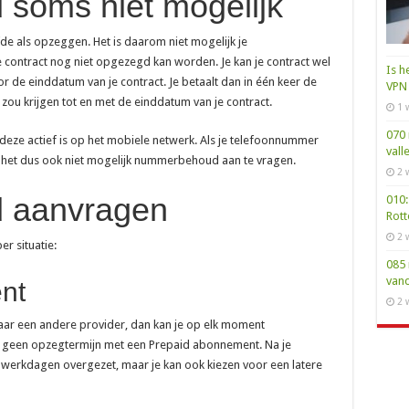
soms niet mogelijk
 als opzeggen. Het is daarom niet mogelijk je
e contract nog niet opgezegd kan worden. Je kan je contract wel
Is h
 de einddatum van je contract. Je betaalt dan in één keer de
VPN 
ou krijgen tot en met de einddatum van je contract.
1 
070 
eze actief is op het mobiele netwerk. Als je telefoonnummer
vall
s het dus ook niet mogelijk nummerbehoud aan te vragen.
2 
 aanvragen
010:
Rot
2 
r situatie:
085 
van
nt
2 
ar een andere provider, dan kan je op elk moment
 geen opzegtermijn met een Prepaid abonnement. Na je
werkdagen overgezet, maar je kan ook kiezen voor een latere