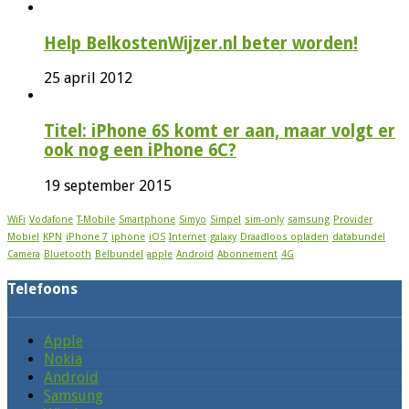
Help BelkostenWijzer.nl beter worden!
25 april 2012
Titel: iPhone 6S komt er aan, maar volgt er
ook nog een iPhone 6C?
19 september 2015
WiFi
Vodafone
T-Mobile
Smartphone
Simyo
Simpel
sim-only
samsung
Provider
Mobiel
KPN
iPhone 7
iphone
iOS
Internet
galaxy
Draadloos opladen
databundel
Camera
Bluetooth
Belbundel
apple
Android
Abonnement
4G
Telefoons
Apple
Nokia
Android
Samsung