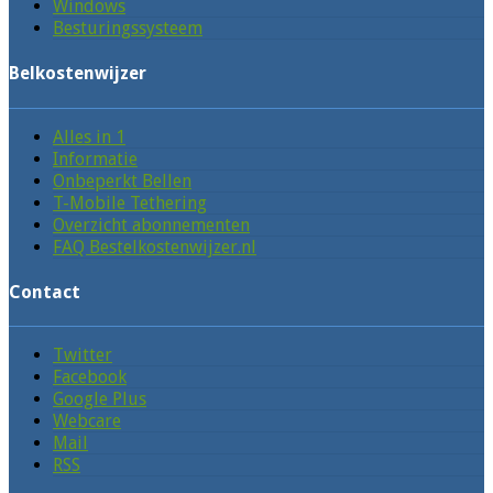
Windows
Besturingssysteem
Belkostenwijzer
Alles in 1
Informatie
Onbeperkt Bellen
T-Mobile Tethering
Overzicht abonnementen
FAQ Bestelkostenwijzer.nl
Contact
Twitter
Facebook
Google Plus
Webcare
Mail
RSS