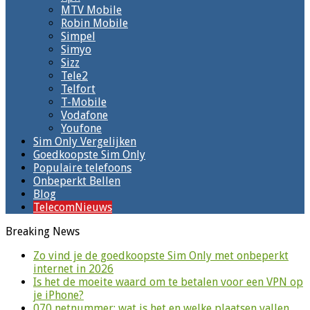
MTV Mobile
Robin Mobile
Simpel
Simyo
Sizz
Tele2
Telfort
T-Mobile
Vodafone
Youfone
Sim Only Vergelijken
Goedkoopste Sim Only
Populaire telefoons
Onbeperkt Bellen
Blog
TelecomNieuws
Breaking News
Zo vind je de goedkoopste Sim Only met onbeperkt
internet in 2026
Is het de moeite waard om te betalen voor een VPN op
je iPhone?
070 netnummer: wat is het en welke plaatsen vallen